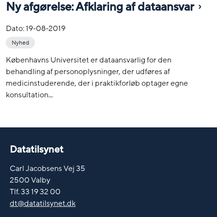
Ny afgørelse: Afklaring af dataansvar
Dato:
19-08-2019
Nyhed
Københavns Universitet er dataansvarlig for den
behandling af personoplysninger, der udføres af
medicinstuderende, der i praktikforløb optager egne
konsultation...
Datatilsynet
Carl Jacobsens Vej 35
2500 Valby
Tlf. 33 19 32 00
dt@datatilsynet.dk