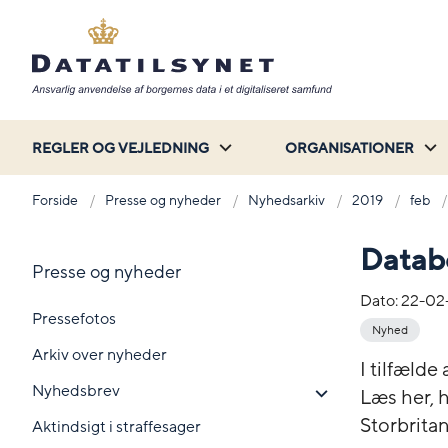
REGLER OG VEJLEDNING
ORGANISATIONER
Forside
Presse og nyheder
Nyhedsarkiv
2019
feb
Databe
Presse og nyheder
Dato:
22-02
Pressefotos
Nyhed
Arkiv over nyheder
I tilfælde
Nyhedsbrev
Læs her, h
Storbrita
Aktindsigt i straffesager