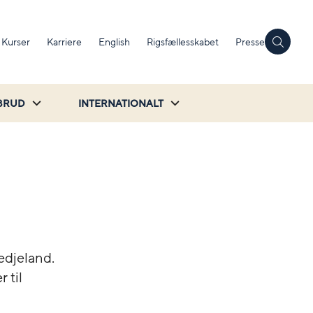
Kurser
Karriere
English
Rigsfællesskabet
Presse
BRUD
INTERNATIONALT
redjeland.
 til