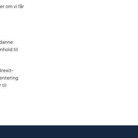
er om vi får
sådanne
nhold til
Brexit-
ientering
 til