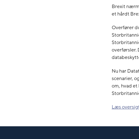
Brexit nærme
et hårdt Brex
Overfører du
Storbritanni
Storbritannie
overførsler. 
databeskytt
Nu har Datat
scenarier, o
om, hvad et 
Storbritanni
Læs oversig