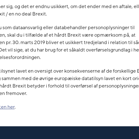
r sig, og det er endnu usikkert, om det ender med en aftale, ell
it / en no deal Brexit.
 som dataansvarlig eller databehandler personoplysninger til
en, skal du i tilfælde af et hårdt Brexit være opmærksom på, at
n pr. 30. marts 2019 bliver et usikkert tredjeland i relation til 
Det vil sige, at du har brug for et såkaldt overførselsgrundlag i he
elsesforordningen.
ilsynet lavet en oversigt over konsekvenserne af de forskellige 
g sammen med de øvrige europæiske datatilsyn lavet en kort or
hårdt Brexit betyder i forhold til overførsel af personoplysninger
en fremover.
ten her
.