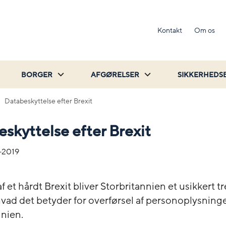
Kontakt
Om os
BORGER
AFGØRELSER
SIKKERHEDS
Databeskyttelse efter Brexit
skyttelse efter Brexit
-2019
 af et hårdt Brexit bliver Storbritannien et usikkert t
vad det betyder for overførsel af personoplysninger
nnien.