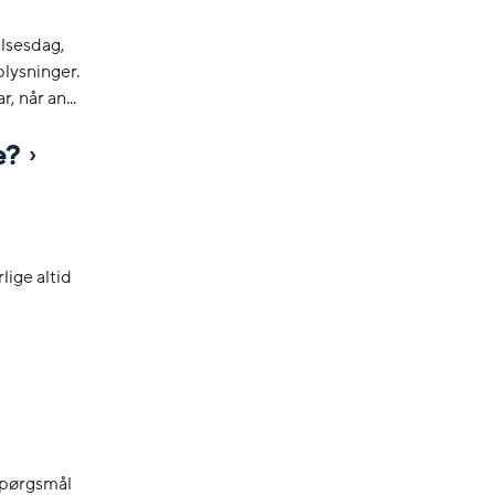
elsesdag,
lysninger.
, når an...
e?
lige altid
 spørgsmål