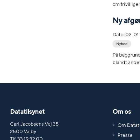
om frivillig
Ny afgør
Dato:
02-01
Nyhed
På baggrund 
blandt andet,
Datatilsynet
Om os
Carl Jacobsens Vej 35
Om Datati
2500 Valby
Presse
Tlf. 33 19 32 00