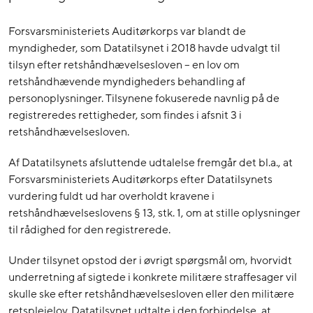
Forsvarsministeriets Auditørkorps var blandt de
myndigheder, som Datatilsynet i 2018 havde udvalgt til
tilsyn efter retshåndhævelsesloven – en lov om
retshåndhævende myndigheders behandling af
personoplysninger. Tilsynene fokuserede navnlig på de
registreredes rettigheder, som findes i afsnit 3 i
retshåndhævelsesloven.
Af Datatilsynets afsluttende udtalelse fremgår det bl.a., at
Forsvarsministeriets Auditørkorps efter Datatilsynets
vurdering fuldt ud har overholdt kravene i
retshåndhævelseslovens § 13, stk. 1, om at stille oplysninger
til rådighed for den registrerede.
Under tilsynet opstod der i øvrigt spørgsmål om, hvorvidt
underretning af sigtede i konkrete militære straffesager vil
skulle ske efter retshåndhævelsesloven eller den militære
retsplejelov. Datatilsynet udtalte i den forbindelse, at