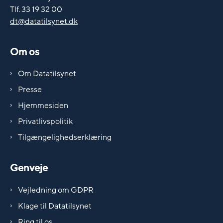
Tlf. 33 19 32 00
dt@datatilsynet.dk
Om os
Om Datatilsynet
Presse
Hjemmesiden
Privatlivspolitik
Tilgængelighedserklæring
Genveje
Vejledning om GDPR
Klage til Datatilsynet
Ring til os