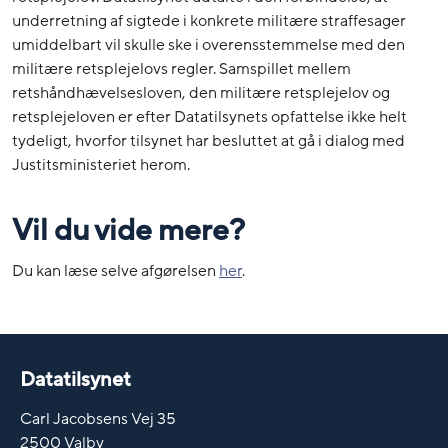
underretning af sigtede i konkrete militære straffesager
umiddelbart vil skulle ske i overensstemmelse med den
militære retsplejelovs regler. Samspillet mellem
retshåndhævelsesloven, den militære retsplejelov og
retsplejeloven er efter Datatilsynets opfattelse ikke helt
tydeligt, hvorfor tilsynet har besluttet at gå i dialog med
Justitsministeriet herom.
Vil du vide mere?
Du kan læse selve afgørelsen
her
.
Datatilsynet
Carl Jacobsens Vej 35
2500 Valby