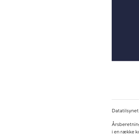
Datatilsynet
Årsberetning
i en række k