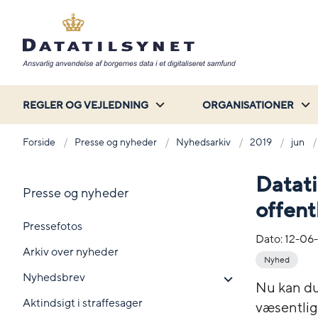
REGLER OG VEJLEDNING
ORGANISATIONER
Forside
Presse og nyheder
Nyhedsarkiv
2019
jun
Datati
Presse og nyheder
offent
Pressefotos
Dato:
12-06
Arkiv over nyheder
Nyhed
Nyhedsbrev
Nu kan du
Aktindsigt i straffesager
væsentlige