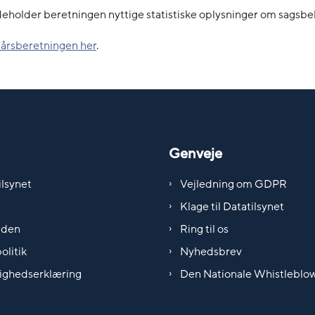
eholder beretningen nyttige statistiske oplysninger om sagsbe
 årsberetningen her
.
Genveje
lsynet
Vejledning om GDPR
Klage til Datatilsynet
iden
Ring til os
olitik
Nyhedsbrev
ighedserklæring
Den Nationale Whistleblo