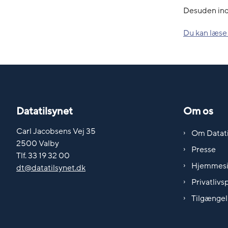
Desuden ind
Du kan læse
Datatilsynet
Om os
Carl Jacobsens Vej 35
Om Datati
2500 Valby
Presse
Tlf. 33 19 32 00
Hjemmes
dt@datatilsynet.dk
Privatlivsp
Tilgængel