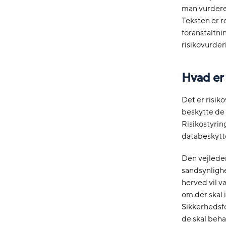
man vurderer
Teksten er r
foranstaltni
risikovurder
Hvad er 
Det er risik
beskytte de
Risikostyrin
databeskytt
Den vejleden
sandsynlighe
herved vil v
om der skal 
Sikkerhedsfo
de skal beha