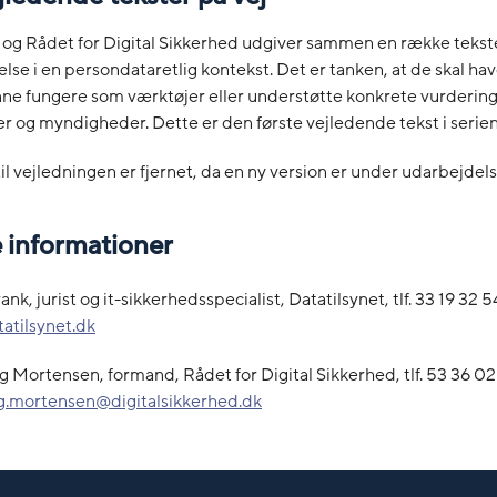
t og Rådet for Digital Sikkerhed udgiver sammen en række teks
lse i en persondataretlig kontekst. Det er tanken, at de skal hav
unne fungere som værktøjer eller understøtte konkrete vurderin
 og myndigheder. Dette er den første vejledende tekst i serien
 til vejledningen er fjernet, da en ny version er under udarbejdel
e informationer
ank, jurist og it-sikkerhedsspecialist, Datatilsynet, tlf. 33 19 32 5
atilsynet.dk
 Mortensen, formand, Rådet for Digital Sikkerhed, tlf. 53 36 02
g.mortensen@digitalsikkerhed.dk