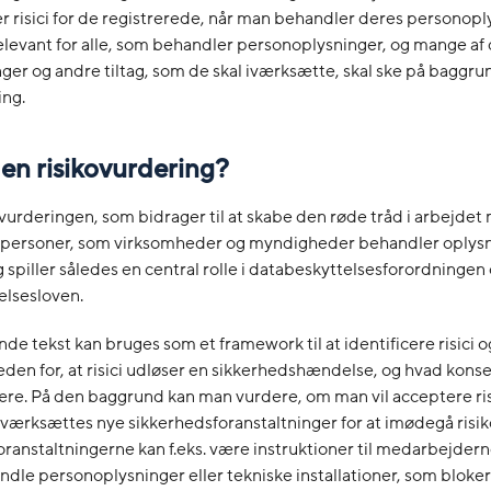
 risici for de registrerede, når man behandler deres personopl
elevant for alle, som behandler personoplysninger, og mange af
nger og andre tiltag, som de skal iværksætte, skal ske på baggru
ing.
en risikovurdering?
ovurderingen, som bidrager til at skabe den røde tråd i arbejdet
 personer, som virksomheder og myndigheder behandler oplys
g spiller således en central rolle i databeskyttelsesforordningen
elsesloven.
de tekst kan bruges som et framework til at identificere risici 
den for, at risici udløser en sikkerhedshændelse, og hvad kon
ære. På den baggrund kan man vurdere, om man vil acceptere ris
iværksættes nye sikkerhedsforanstaltninger for at imødegå risik
ranstaltningerne kan f.eks. være instruktioner til medarbejdern
ndle personoplysninger eller tekniske installationer, som bloker