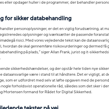
tes eller opdager huller i de programmer, der behandler person
g for sikker databehandling
andler personoplysninger, er det en vigtig forudsætning, at m
egistreredes oplysninger og iværksætter de passende foranstal
 at imødegå risici. Med vores vejledende tekst kan de dataansvarli
til, hvordan de skal gennemføre risikovurderinger og dermed få
atabehandling på plads,” siger Allan Frank, jurist og it-sikkerhed
.
bende sikkerhedshændelser, og der opstår hele tiden nye sikker
e dataansvarlige være i stand til at håndtere. Det er vigtigt, at d
ge, som er udfordret med selv at løfte opgaven med de persond
få nogle forholdsvist operationelle råd, således som det sker i de
g Mortensen formand for Rådet for Digital Sikkerhed.
jledende tekster på vej