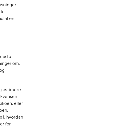
ysninger.
 de
nd af en
 med at
ninger om.
 og
og estimere
sekvensen
ikoen, eller
oen.
e i, hvordan
er for