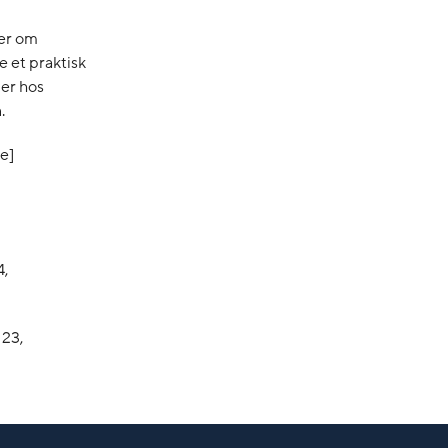
ter om
e et praktisk
ger hos
.
se]
4,
 23,