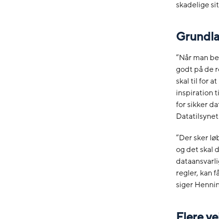
skadelige si
Grundla
”Når man beh
godt på de r
skal til for
inspiration 
for sikker d
Datatilsynet
”Der sker lø
og det skal d
dataansvarli
regler, kan 
siger Hennin
Flere ve