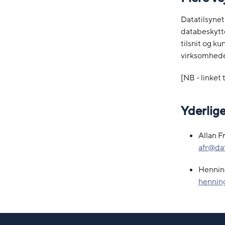
Datatilsyne
databeskytte
tilsnit og k
virksomheder
[NB - linket
Yderlig
Allan Fr
afr@dat
Henning
hennin