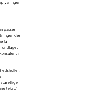
oplysninger.
an passer
tninger, der
ge få
 grundlaget
skonsulent i
hedshuller,
e
ataretlige
nne tekst,”