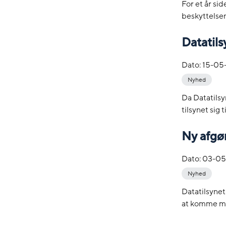
For et år s
beskyttelsen
Datatils
Dato:
15-05
Nyhed
Da Datatilsy
tilsynet sig 
Ny afgør
Dato:
03-05
Nyhed
Datatilsynet
at komme med