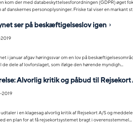
iden kom der med databeskyttelsesforordningen (GDPR) øget fo
 af danskernes personoplysninger. Friske tal viser en markant sti
ynet ser på beskæftigelseslov igen
-2019
net i januar afgav høringssvar om en lov på beskæftigelsesområd
til de dele af lovforslaget, som ifølge den hørende myndigh...
else: Alvorlig kritik og påbud til Rejsekort
-2019
 udtaler i en klagesag alvorlig kritik af Rejsekort A/S og medde
 en plan for at få rejsekortsystemet bragt i overensstemmel...