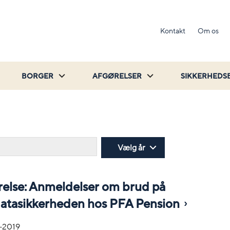
Kontakt
Om os
BORGER
AFGØRELSER
SIKKERHEDS
Søg
Vælg år
relse: Anmeldelser om brud på
atasikkerheden hos PFA Pension
-2019