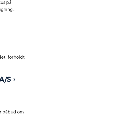
kus på
gning...
et, forholdt
 A/S
ler påbud om