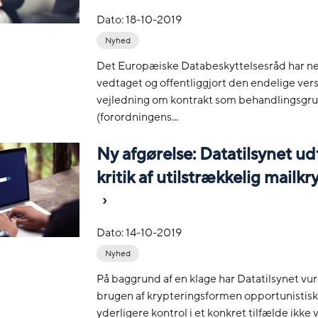
Dato:
18-10-2019
Nyhed
Det Europæiske Databeskyttelsesråd har n
vedtaget og offentliggjort den endelige vers
vejledning om kontrakt som behandlingsgr
(forordningens...
Ny afgørelse: Datatilsynet ud
kritik af utilstrækkelig mailk
Dato:
14-10-2019
Nyhed
På baggrund af en klage har Datatilsynet vur
brugen af krypteringsformen opportunistis
yderligere kontrol i et konkret tilfælde ikke va