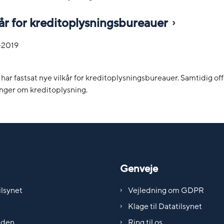
år for kreditoplysningsbureauer
-2019
 har fastsat nye vilkår for kreditoplysningsbureauer. Samtidig of
nger om kreditoplysning.
Genveje
lsynet
Vejledning om GDPR
Klage til Datatilsynet
iden
Ring til os