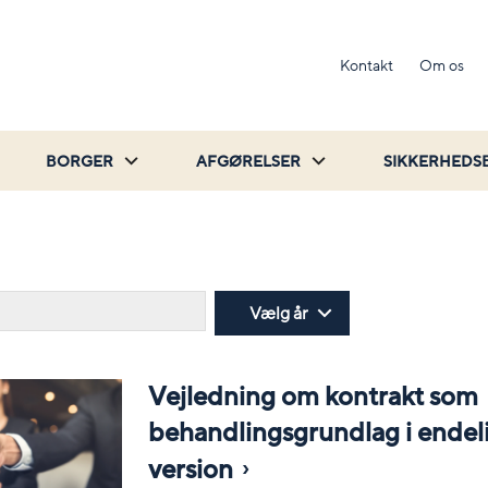
Kontakt
Om os
BORGER
AFGØRELSER
SIKKERHEDS
Søg
Vælg år
Vejledning om kontrakt som
behandlingsgrundlag i endel
version