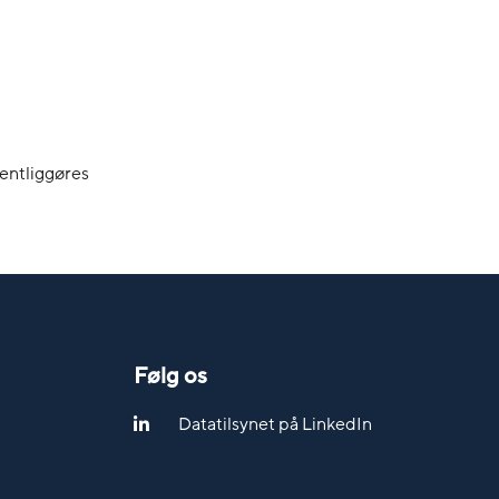
fentliggøres
Følg os
Datatilsynet på LinkedIn