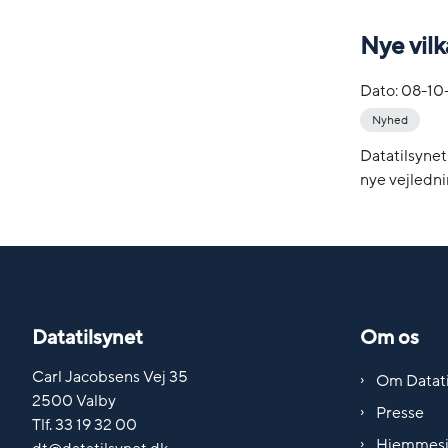
Nye vilk
Dato:
08-10
Nyhed
Datatilsynet
nye vejledni
Datatilsynet
Om os
Carl Jacobsens Vej 35
Om Datati
2500 Valby
Presse
Tlf. 33 19 32 00
Hjemmes