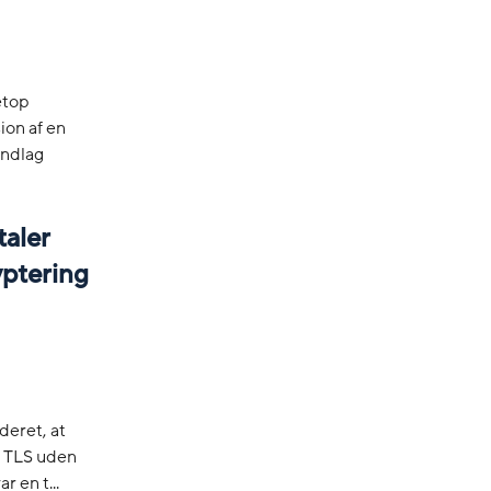
etop
ion af en
undlag
taler
ryptering
deret, at
k TLS uden
r en t...