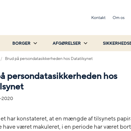
Kontakt
Om os
BORGER
AFGØRELSER
SIKKERHEDS
Brud på persondatasikkerheden hos Datatilsynet
på persondatasikkerheden hos
lsynet
-2020
et har konstateret, at en mængde af tilsynets papira
e have været makuleret, i en periode har været bort