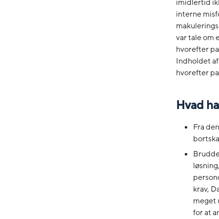
imidlertid i
interne misf
makuleringss
var tale om
hvorefter pa
Indholdet af
hvorefter pap
Hvad har
Fra den
bortska
Brudde
løsning
persond
krav, Da
meget u
for at 