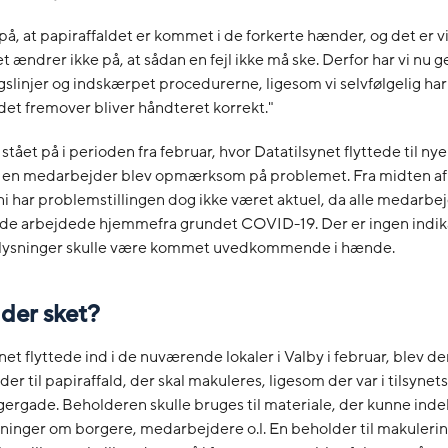
 på, at papiraffaldet er kommet i de forkerte hænder, og det er v
t ændrer ikke på, at sådan en fejl ikke må ske. Derfor har vi nu
gslinjer og indskærpet procedurerne, ligesom vi selvfølgelig har 
ldet fremover bliver håndteret korrekt."
tået på i perioden fra februar, hvor Datatilsynet flyttede til nye l
r en medarbejder blev opmærksom på problemet. Fra midten af 
ni har problemstillingen dog ikke været aktuel, da alle medarbej
de arbejdede hjemmefra grundet COVID-19. Der er ingen indika
lysninger skulle være kommet uvedkommende i hænde.
 der sket?
et flyttede ind i de nuværende lokaler i Valby i februar, blev der 
r til papiraffald, der skal makuleres, ligesom der var i tilsynets
rgergade. Beholderen skulle bruges til materiale, der kunne ind
inger om borgere, medarbejdere o.l. En beholder til makulerin