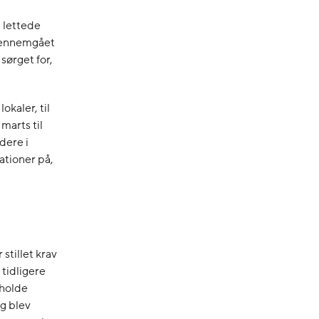
i lettede
 gennemgået
sørget for,
okaler, til
marts til
dere i
tioner på,
stillet krav
 tidligere
eholde
g blev