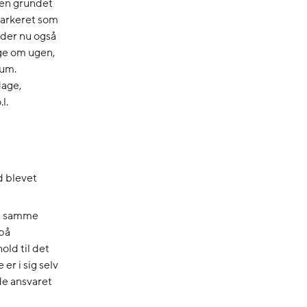
 men grundet
 markeret som
 der nu også
ge om ugen,
rum.
dage,
l.
d blevet
en samme
 på
old til det
er i sig selv
de ansvaret