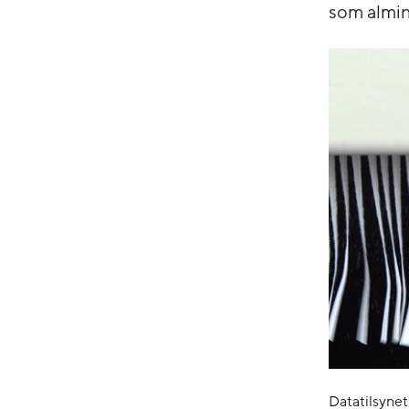
som almind
Datatilsynet