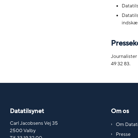
Datatil
Datatil
indskær
Pressek
Journalister
49 32 83.
Datatilsynet
Om os
Carl Jacobsens Vej 35
Om Datati
2500 Valby
Presse