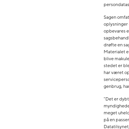
persondatasi
Sagen omfat
oplysninger
opbevares el
sagsbehandli
drøfte en sag
Materialet er
blive makule
stedet er bl
har været op
serviceperso
genbrug, har
"Det er dybt
myndigheder
meget uheldig
på en passen
Datatilsynet,