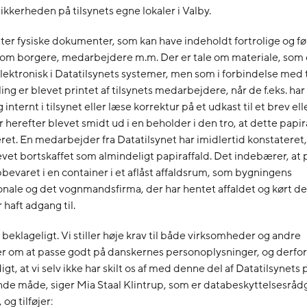
kkerheden på tilsynets egne lokaler i Valby.
ter fysiske dokumenter, som kan have indeholdt fortrolige og 
 om borgere, medarbejdere m.m. Der er tale om materiale, som 
ektronisk i Datatilsynets systemer, men som i forbindelse med t
ng er blevet printet af tilsynets medarbejdere, når de f.eks. har 
 internt i tilsynet eller læse korrektur på et udkast til et brev ell
 herefter blevet smidt ud i en beholder i den tro, at dette papira
ret. En medarbejder fra Datatilsynet har imidlertid konstateret, 
evet bortskaffet som almindeligt papiraffald. Det indebærer, at 
bevaret i en container i et aflåst affaldsrum, som bygningens
nale og det vognmandsfirma, der har hentet affaldet og kørt det
 haft adgang til.
 beklageligt. Vi stiller høje krav til både virksomheder og andre
 om at passe godt på danskernes personoplysninger, og derfor
t, at vi selv ikke har skilt os af med denne del af Datatilsynets 
de måde, siger Mia Staal Klintrup, som er databeskyttelsesrådg
 og tilføjer: