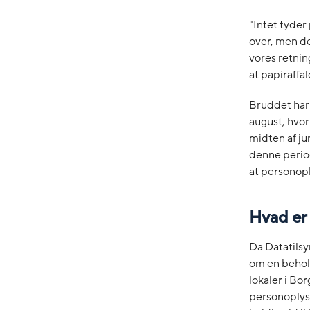
"Intet tyder
over, men de
vores retnin
at papiraffa
Bruddet har s
august, hvo
midten af ju
denne perio
at personop
Hvad er
Da Datatilsyn
om en beholde
lokaler i Bo
personoplysn