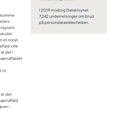
I 2019 modtog Datatilsynet
følsomme
7.242 underretninger om brud
ellers
på persondatasikkerheden.
ilsynets
skullet
er et notat.
ffald ville
at det i
papiraffaldet
 til
 er det
papiraffald
iver i