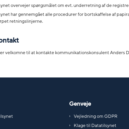
synet overvejer spørgsmålet om evt. underretning af de registr
synet har gennemgået alle procedurer for bortskaffelse af papira
pet retningslinjerne.
ontakt
 er velkomne til at kontakte kommunikationskonsulent Anders Du
Genveje
lsynet
Vejledning om GDPR
Klage til Datatilsynet