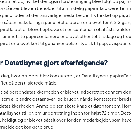
kke stillet op, hvilket der også i første omgang blev fulgt op på,
orståelser blev en beholder til almindelig papiraffald derefter
pand, uden at den ansvarlige medarbejder fik tjekket op på, at
 en sådan makuleringsspand. Beholderen er blevet tømt 2-3 gan
piraffaldet er blevet opbevaret i en container i et aflåst skralde
 rummets to papircontainere er blevet afhentet tirsdage og fre
iret er blevet kørt til genanvendelse - typisk til pap, avispapir o.
 Datatilsynet gjort efterfølgende?
 dag, hvor bruddet blev konstateret, er Datatilsynets papiraffal
ffet på den tilsigtede måde.
t på persondatasikkerheden er blevet indberettet gennem d
, som alle andre dataansvarlige bruger, når de konstaterer brud
atasikkerheden. Anmeldelsen skete knap et døgn for sent i forh
tatilsynet stiller, om underretning inden for højst 72 timer. Dette 
heldigt og er blevet påtalt over for den medarbejder, som hav
anmelde det konkrete brud.