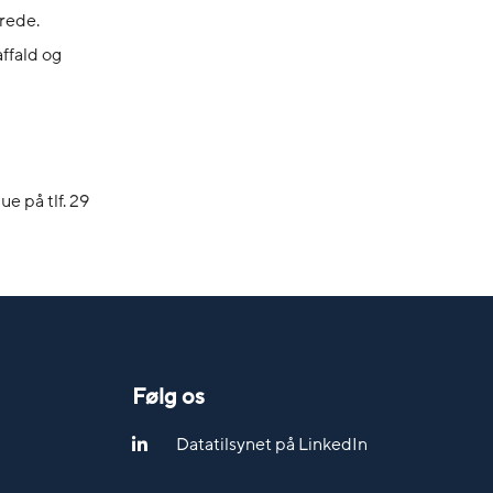
erede.
ffald og
e på tlf. 29
Følg os
Datatilsynet på LinkedIn