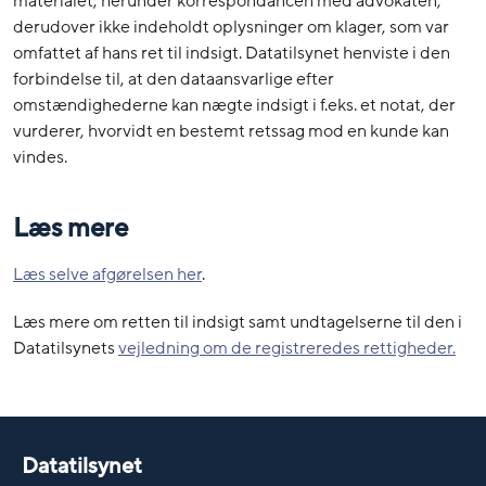
materialet, herunder korrespondancen med advokaten,
derudover ikke indeholdt oplysninger om klager, som var
omfattet af hans ret til indsigt. Datatilsynet henviste i den
forbindelse til, at den dataansvarlige efter
omstændighederne kan nægte indsigt i f.eks. et notat, der
vurderer, hvorvidt en bestemt retssag mod en kunde kan
vindes.
Læs mere
Læs selve afgørelsen her
.
Læs mere om retten til indsigt samt undtagelserne til den i
Datatilsynets
vejledning om de registreredes rettigheder.
Datatilsynet