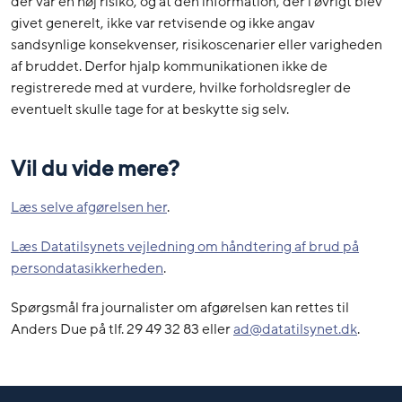
der var en høj risiko, og at den information, der i øvrigt blev
givet generelt, ikke var retvisende og ikke angav
sandsynlige konsekvenser, risikoscenarier eller varigheden
af bruddet. Derfor hjalp kommunikationen ikke de
registrerede med at vurdere, hvilke forholdsregler de
eventuelt skulle tage for at beskytte sig selv.
Vil du vide mere?
Læs selve afgørelsen her
.
Læs Datatilsynets vejledning om håndtering af brud på
persondatasikkerheden
.
Spørgsmål fra journalister om afgørelsen kan rettes til
Anders Due på tlf. 29 49 32 83 eller
ad@datatilsynet.dk
.