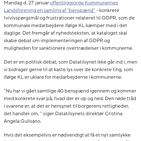
Mandag d. 27. januar
offentliggjorde Kommunernes
Landsforening en samling af "benspænd"
- konkrete
tvivlsspørgsmål og frustrationer relateret til GDPR, som de
kommunale medarbejdere ifølge KL kæmper med i det
daglige. Det fremgår af nyhedsteksten, at kataloget skal
skabe debat om implementeringen af GDPR og
muligheden for sanktionere overtrædelser i kommunerne.
Det er en politisk debat, som Datatilsynet ikke går ind i, men
vi bidrager gerne til at kaste lys over de konkrete ting, som
ifølge KL er uklare for medarbejderne i kommunerne.
"Nu har vi gået samtlige 40 benspænd igennem og kommer
med konkrete svar på, hvad der er op og ned. Den røde tråd
i svarene er, at det er hensynet til borgerens rettigheder,
det handler om, " siger Datatilsynets direktør Cristina
Angela Gulisano.
Hvis det eksempelvis er nødvendigt at få et nyt samtykke