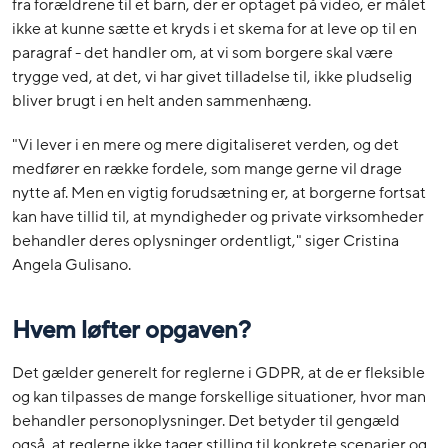
fra forældrene til et barn, der er optaget på video, er målet
ikke at kunne sætte et kryds i et skema for at leve op til en
paragraf - det handler om, at vi som borgere skal være
trygge ved, at det, vi har givet tilladelse til, ikke pludselig
bliver brugt i en helt anden sammenhæng.
"Vi lever i en mere og mere digitaliseret verden, og det
medfører en række fordele, som mange gerne vil drage
nytte af. Men en vigtig forudsætning er, at borgerne fortsat
kan have tillid til, at myndigheder og private virksomheder
behandler deres oplysninger ordentligt," siger Cristina
Angela Gulisano.
Hvem løfter opgaven?
Det gælder generelt for reglerne i GDPR, at de er fleksible
og kan tilpasses de mange forskellige situationer, hvor man
behandler personoplysninger. Det betyder til gengæld
også, at reglerne ikke tager stilling til konkrete scenarier og