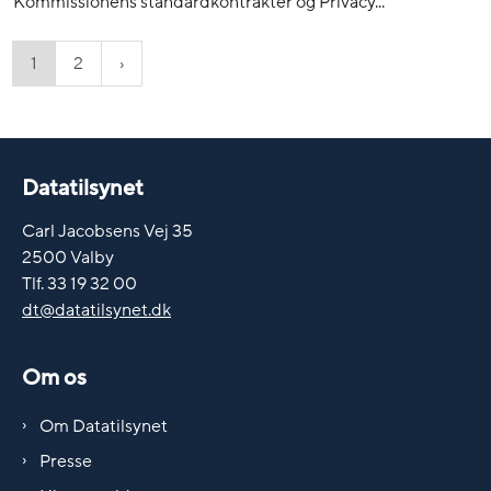
Kommissionens standardkontrakter og Privacy...
1
2
Datatilsynet
Carl Jacobsens Vej 35
2500 Valby
Tlf. 33 19 32 00
dt@datatilsynet.dk
Om os
Om Datatilsynet
Presse