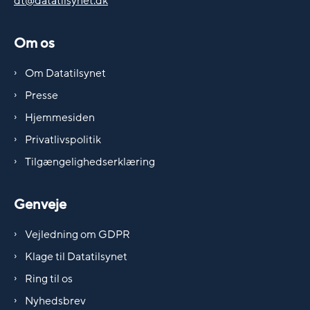
dt@datatilsynet.dk
Om os
Om Datatilsynet
Presse
Hjemmesiden
Privatlivspolitik
Tilgængelighedserklæring
Genveje
Vejledning om GDPR
Klage til Datatilsynet
Ring til os
Nyhedsbrev