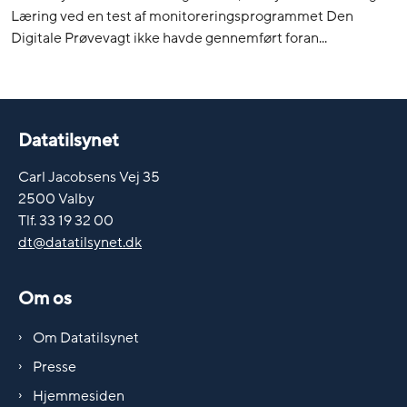
Læring ved en test af monitoreringsprogrammet Den
Digitale Prøvevagt ikke havde gennemført foran...
Datatilsynet
Carl Jacobsens Vej 35
2500 Valby
Tlf. 33 19 32 00
dt@datatilsynet.dk
Om os
Om Datatilsynet
Presse
Hjemmesiden