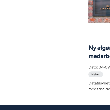
Ny afgø
medarb
Dato:
04-09
Nyhed
Datatilsynet
medarbejder