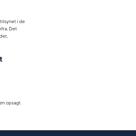
ilsynet i de
fra. Det
der,
t
 en opsagt