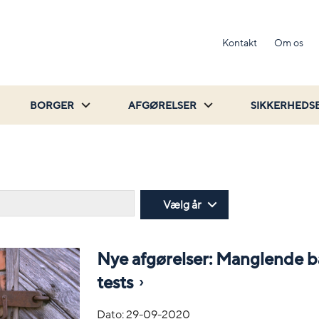
Kontakt
Om os
BORGER
AFGØRELSER
SIKKERHEDS
Søg
Vælg år
Nye afgørelser: Manglende b
tests
Dato:
29-09-2020