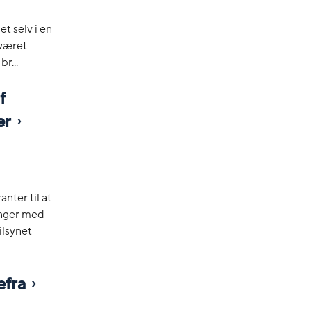
net selv i en
 været
r...
f
er
ter til at
inger med
ilsynet
efra