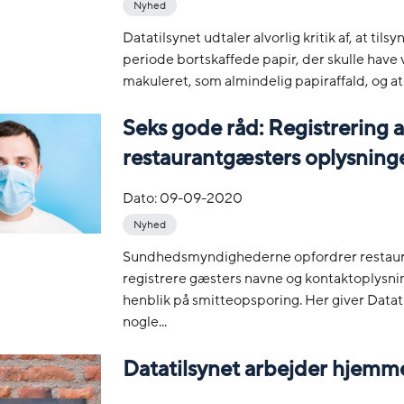
Nyhed
Datatilsynet udtaler alvorlig kritik af, at tilsy
periode bortskaffede papir, der skulle have
makuleret, som almindelig papiraffald, og at b
Seks gode råd: Registrering a
restaurantgæsters oplysning
Dato:
09-09-2020
Nyhed
Sundhedsmyndighederne opfordrer restauran
registrere gæsters navne og kontaktoplysn
henblik på smitteopsporing. Her giver Datat
nogle...
Datatilsynet arbejder hjemm