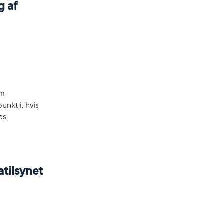
g af
om
unkt i, hvis
es
tilsynet