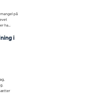
t mangel på
levet
r ha...
ning i
ag,
g.
 sætter