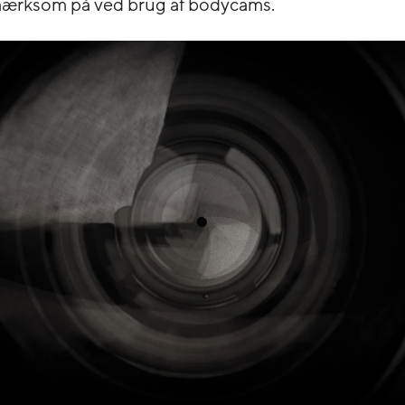
ærksom på ved brug af bodycams.