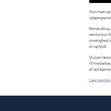
Hvis man opt
udgangspunkt
Behandling 
derfor kun f
rimelighed 
er opfyldt.
Du kan læse 
til medarbej
af optagelse
Læs teksten