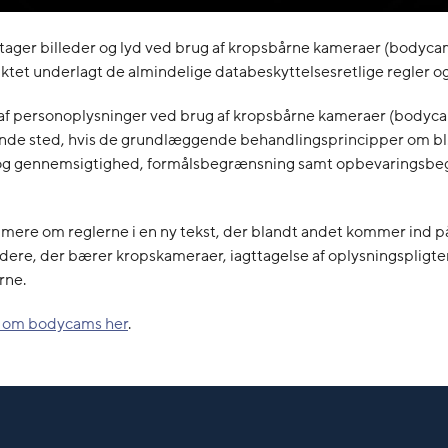
ager billeder og lyd ved brug af kropsbårne kameraer (bodycam
et underlagt de almindelige databeskyttelsesretlige regler og
af personoplysninger ved brug af kropsbårne kameraer (bodyc
inde sted, hvis de grundlæggende behandlingsprincipper om bl.a
og gennemsigtighed, formålsbegrænsning samt opbevaringsb
mere om reglerne i en ny tekst, der blandt andet kommer ind på
dere, der bærer kropskameraer, iagttagelse af oplysningspligte
rne.
 om bodycams her
.