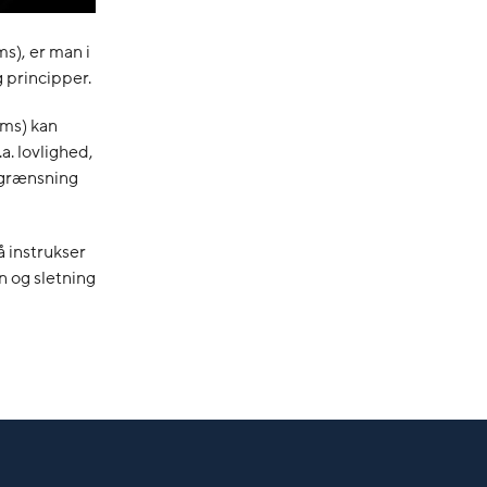
s), er man i
 principper.
ams) kan
. lovlighed,
egrænsning
 instrukser
n og sletning