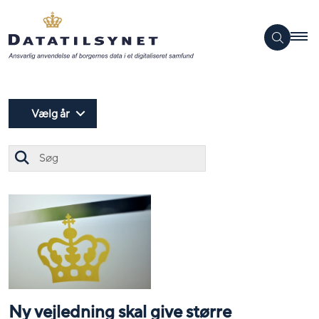
Vælg år
Søg
Ny vejledning skal give større