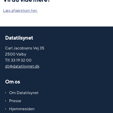
Læs afgørelsen her.
Datatilsynet
Carl Jacobsens Vej 35
2500 Valby
Tlf. 33 19 32 00
dt@datatilsynet.dk
Om os
Om Datatilsynet
Presse
Hjemmesiden