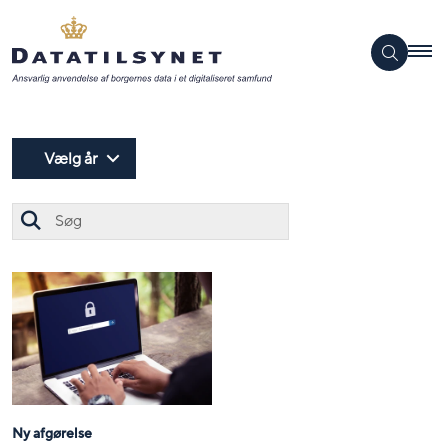
Vælg år
Søg
Ny afgørelse