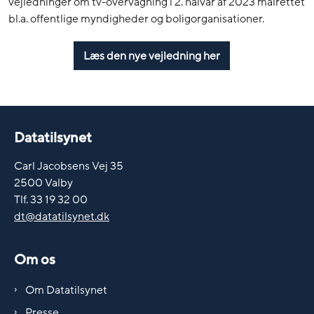
vejledninger om tv-overvågning i 2. halvår af 2023 målrettet
bl.a. offentlige myndigheder og boligorganisationer.
Læs den nye vejledning her
Datatilsynet
Carl Jacobsens Vej 35
2500 Valby
Tlf. 33 19 32 00
dt@datatilsynet.dk
Om os
Om Datatilsynet
Presse