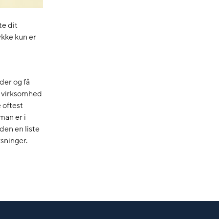
e dit
ykke kun er
der og få
at virksomhed
 oftest
man er i
en en liste
ysninger.