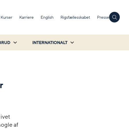
Kurser
Karriere
English
Rigsfællesskabet
Presse
BRUD
INTERNATIONALT
r
ivet
nogle af