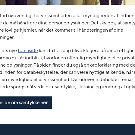
altid nødvendigt for virksomheden eller myndigheden at indhent
r de må håndtere dine personoplysninger. Det skyldes, at samt
ere lovlige hjemler, når det kommer til håndteringen af dine
ninger.
ynets nye
temaside
kan du fra i dag blive klogere på dine rettighe
vordan du får indblik i, hvorfor en offentlig myndighed eller priv
ne oplysninger. På siden finder du også en ordforklaring med de
 inden for databeskyttelse, der kan være nyttige at kende, når 
 en myndighed eller virksomhed. Derudover indeholder temasid
llede spørgsmål vedr. bl.a. samtykke, sletning og ændring af opl
maside om samtykke her