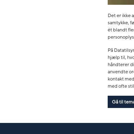
Det er ikke 
samtykke, fø
ét blandt fl
personoplys
På Datatils
hjælp til, h
håndterer di
anvendte ord
kontakt med
med ofte sti
Gå til te