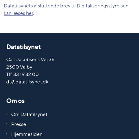
Datatilsynets afsluttende brev til Digitaliseringsstyrelsen
kan læses her
.
Datatilsynet
Carl Jacobsens Vej 35
2500 Valby
Tlf. 33 19 32 00
dt@datatilsynet.dk
Om os
Om Datatilsynet
Presse
Hjemmesiden