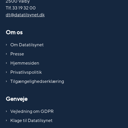
2500 Valby
Tlf. 33 19 32 00
dt@datatilsynet.dk
Om os
Om Datatilsynet
Presse
Hjemmesiden
Privatlivspolitik
Tilgængelighedserklæring
Genveje
Vejledning om GDPR
Klage til Datatilsynet