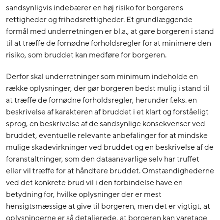
sandsynligvis indebærer en høj risiko for borgerens
rettigheder og frihedsrettigheder. Et grundlæggende
formål med underretningen er bl.a., at gøre borgeren i stand
til at træffe de fornødne forholdsregler for at minimere den
risiko, som bruddet kan medføre for borgeren.
Derfor skal underretninger som minimum indeholde en
række oplysninger, der gør borgeren bedst mulig i stand til
at træffe de fornødne forholdsregler, herunder f.eks. en
beskrivelse af karakteren af bruddet i et klart og forståeligt
sprog, en beskrivelse af de sandsynlige konsekvenser ved
bruddet, eventuelle relevante anbefalinger for at mindske
mulige skadevirkninger ved bruddet og en beskrivelse af de
foranstaltninger, som den dataansvarlige selv har truffet
eller vil træffe for at håndtere bruddet. Omstændighederne
ved det konkrete brud vil i den forbindelse have en
betydning for, hvilke oplysninger der er mest
hensigtsmæssige at give til borgeren, men det er vigtigt, at
oplysningerne er så detaljerede, at borgeren kan varetage