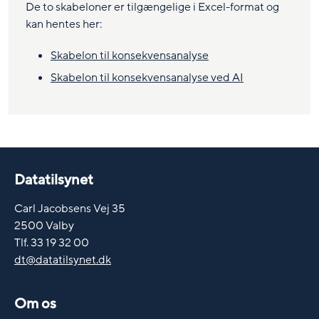
De to skabeloner er tilgængelige i Excel-format og
kan hentes her:
Skabelon til konsekvensanalyse
Skabelon til konsekvensanalyse ved AI
Datatilsynet
Carl Jacobsens Vej 35
2500 Valby
Tlf. 33 19 32 00
dt@datatilsynet.dk
Om os