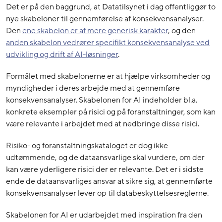
Det er på den baggrund, at Datatilsynet i dag offentliggør to
nye skabeloner til gennemførelse af konsekvensanalyser.
Den
ene skabelon er af mere generisk karakter
, og den
anden skabelon vedrører specifikt konsekvensanalyse ved
udvikling og drift af AI-løsninger
.
Formålet med skabelonerne er at hjælpe virksomheder og
myndigheder i deres arbejde med at gennemføre
konsekvensanalyser. Skabelonen for AI indeholder bl.a.
konkrete eksempler på risici og på foranstaltninger, som kan
være relevante i arbejdet med at nedbringe disse risici.
Risiko- og foranstaltningskataloget er dog ikke
udtømmende, og de dataansvarlige skal vurdere, om der
kan være yderligere risici der er relevante. Det er i sidste
ende de dataansvarliges ansvar at sikre sig, at gennemførte
konsekvensanalyser lever op til databeskyttelsesreglerne.
Skabelonen for AI er udarbejdet med inspiration fra den