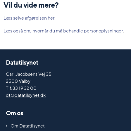
Vil du vide mere?
Læs selve afgørelsen her
.
Læs også om, hvornår du må behandle personoplysninger
.
Datatilsynet
Carl Jacobsens Vej 35
2500 Valby
Tlf. 33 19 32 00
dt@datatilsynet.dk
Om os
Om Datatilsynet