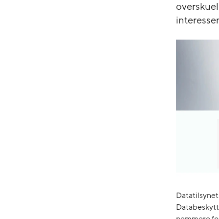
overskuel
interesse
Datatilsynet
Databeskytte