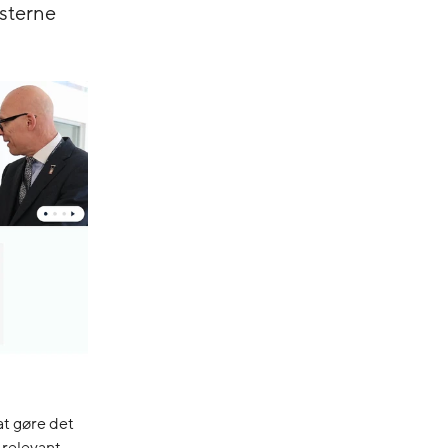
ksterne
at gøre det