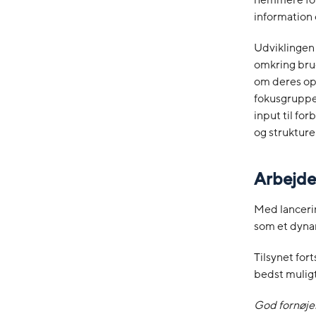
nemmere for 
information 
Udviklingen
omkring bru
om deres op
fokusgruppe
input til fo
og struktur
Arbejde
Med lanceri
som et dynam
Tilsynet for
bedst muligt
God fornøje