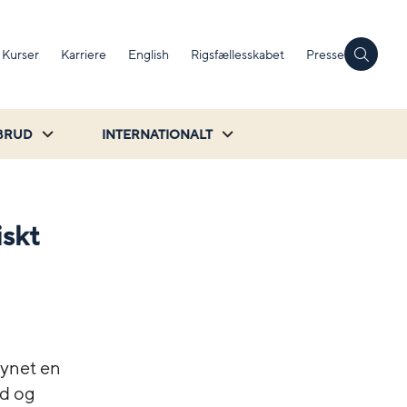
Kurser
Karriere
English
Rigsfællesskabet
Presse
BRUD
INTERNATIONALT
iskt
synet en
ed og