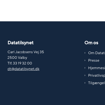
Datatilsynet
Om os
Carl Jacobsens Vej 35
Om Datati
2500 Valby
Presse
Tlf. 33 19 32 00
Hjemmes
dt@datatilsynet.dk
Privatlivsp
Tilgængel