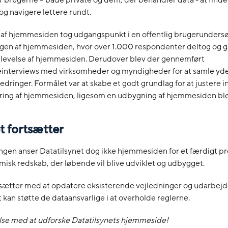
brugerne – både private og dem, der behandler data - at finde
og navigere lettere rundt.
 af hjemmesiden tog udgangspunkt i en offentlig brugerunders
gen af hjemmesiden, hvor over 1.000 respondenter deltog og 
levelse af hjemmesiden. Derudover blev der gennemført
interviews med virksomheder og myndigheder for at samle yde
rbedringer. Formålet var at skabe et godt grundlag for at justere 
ering af hjemmesiden, ligesom en udbygning af hjemmesiden ble
t fortsætter
ngen anser Datatilsynet dog ikke hjemmesiden for et færdigt p
isk redskab, der løbende vil blive udviklet og udbygget.
tsætter med at opdatere eksisterende vejledninger og udarbejde
 kan støtte de dataansvarlige i at overholde reglerne.
lse med at udforske Datatilsynets hjemmeside!