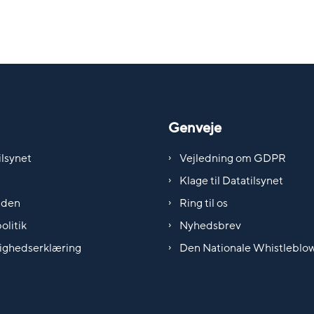
Genveje
lsynet
Vejledning om GDPR
Klage til Datatilsynet
iden
Ring til os
olitik
Nyhedsbrev
ighedserklæring
Den Nationale Whistleblo