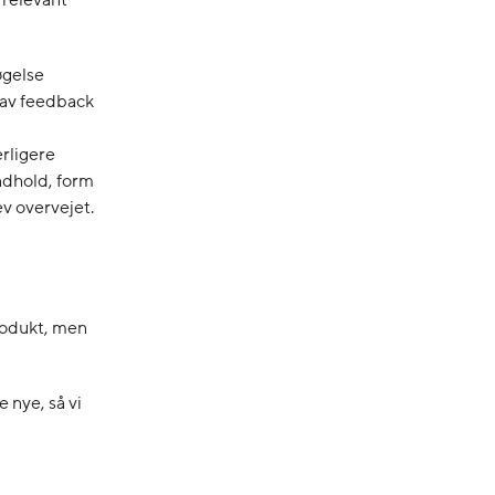
 relevant
øgelse
gav feedback
rligere
indhold, form
v overvejet.
rodukt, men
 nye, så vi