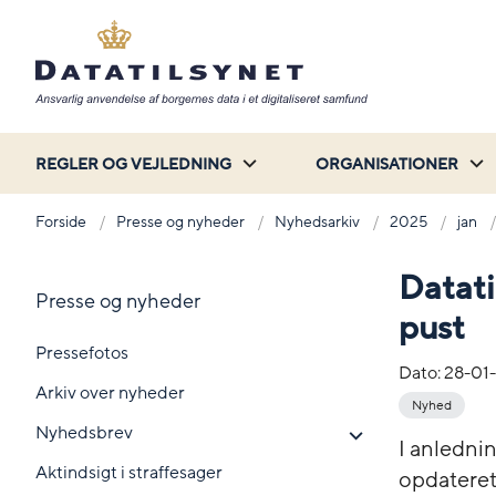
REGLER OG VEJLEDNING
ORGANISATIONER
Forside
Presse og nyheder
Nyhedsarkiv
2025
jan
Datati
Presse og nyheder
pust
Pressefotos
Dato:
28-01
Arkiv over nyheder
Nyhed
Nyhedsbrev
I anledni
Aktindsigt i straffesager
opdateret