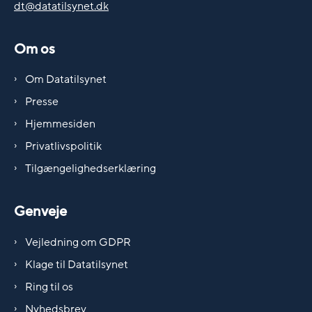
dt@datatilsynet.dk
Om os
Om Datatilsynet
Presse
Hjemmesiden
Privatlivspolitik
Tilgængelighedserklæring
Genveje
Vejledning om GDPR
Klage til Datatilsynet
Ring til os
Nyhedsbrev