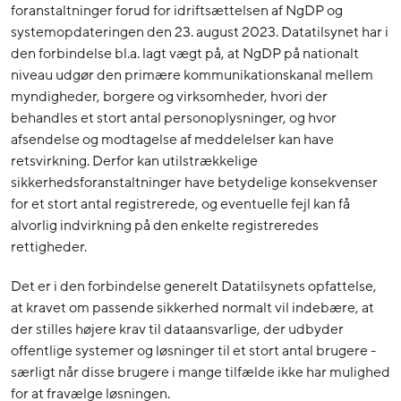
foranstaltninger forud for idriftsættelsen af NgDP og
systemopdateringen den 23. august 2023. Datatilsynet har i
den forbindelse bl.a. lagt vægt på, at NgDP på nationalt
niveau udgør den primære kommunikationskanal mellem
myndigheder, borgere og virksomheder, hvori der
behandles et stort antal personoplysninger, og hvor
afsendelse og modtagelse af meddelelser kan have
retsvirkning. Derfor kan utilstrækkelige
sikkerhedsforanstaltninger have betydelige konsekvenser
for et stort antal registrerede, og eventuelle fejl kan få
alvorlig indvirkning på den enkelte registreredes
rettigheder.
Det er i den forbindelse generelt Datatilsynets opfattelse,
at kravet om passende sikkerhed normalt vil indebære, at
der stilles højere krav til dataansvarlige, der udbyder
offentlige systemer og løsninger til et stort antal brugere -
særligt når disse brugere i mange tilfælde ikke har mulighed
for at fravælge løsningen.