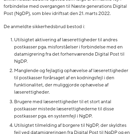
forbindelse med overgangen til Næste generations Digital
Post (NgDP), som blev idriftsat den 21. marts 2022.
De anmeldte sikkerhedsbrud bestod i:
Utilsigtet aktivering af læserettigheder til andres
postkasser pga. misforståelser i forbindelse med en
datamigrering fra det forhenværende Digital Post til
NgDP.
Manglende og fejlagtig ophævelse af læserettigheder
til postkasser forårsaget af en kodningsfejl i den
funktionalitet, der muliggjorde ophævelse af
læserettigheder.
Brugere med læserettigheder til et stort antal
postkasser mistede læserettighederne til disse
postkasser pga. en systemfejl i NgDP.
Utilsigtet tilmelding af borgere til NgDP, der skyldtes
fejl ved datamigreringen fra Digital Post til NgDP og en