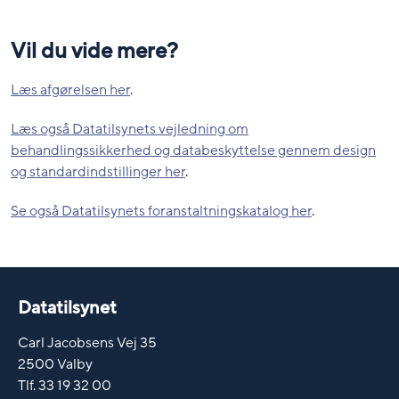
Vil du vide mere?
Læs afgørelsen her
.
Læs også Datatilsynets vejledning om
behandlingssikkerhed og databeskyttelse gennem design
og standardindstillinger her
.
Se også Datatilsynets foranstaltningskatalog her
.
Datatilsynet
Carl Jacobsens Vej 35
2500 Valby
Tlf. 33 19 32 00