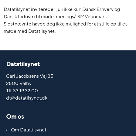
Datatilsynet inviterede i juli ikke kun Dansk Erhverv og
Dansk Industri til møde, men også SMVdanmark.
Sidstnævnte havde dog ikke mulighed for at stille op til et
møde med Datatilsynet.
Datatilsynet
Carl Jacobsens Vej 35
2500 Valby
Tlf. 33 19 32 00
dt@datatilsynet.dk
Om os
Om Datatilsynet