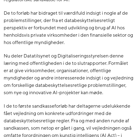
De to forløb har bidraget til værdifuld indsigt i nogle af de
problemstillinger, der fra et databeskyttelsesretligt
perspektiv er forbundet med udvikling og brug af AI hos
henholdsvis private virksomheder i den finansielle sektor og
hos offentlige myndigheder.
Nu deler Datatilsynet og Digitaliseringsstyrelsen denne
læring med offentligheden i de to slutrapporter. Formålet
er at give virksomheder, organisationer, offentlige
myndigheder og andre interesserede indsigt i og vejledning
om forskellige databeskyttelsesretlige problemstillinger,
som nye og innovative AI-projekter kan møde.
I de to første sandkasseforløb har deltagerne udelukkende
fået vejledning om konkrete udfordringer med de
databeskyttelsesretlige regler. Fra og med anden runde af
sandkassen, som netop er gået i gang, vil vejledningen også
omfatte forordningen om kunstig intelligens (AI Act) – i