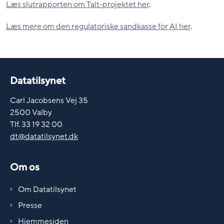
Læs slutrapporten om Talt-projektet her
.
Læs mere om den regulatoriske sandkasse for AI her
.
Datatilsynet
Carl Jacobsens Vej 35
2500 Valby
Tlf. 33 19 32 00
dt@datatilsynet.dk
Om os
Om Datatilsynet
Presse
Hjemmesiden