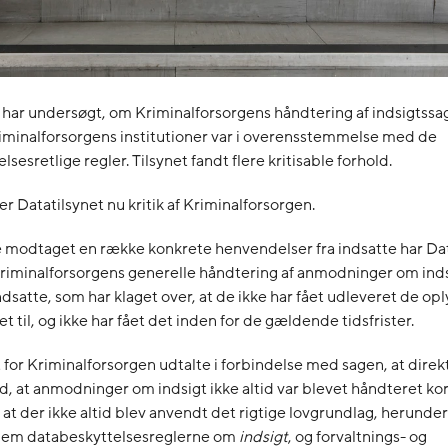
 har undersøgt, om Kriminalforsorgens håndtering af indsigtssag
riminalforsorgens institutioner var i overensstemmelse med de
sesretlige regler. Tilsynet fandt flere kritisable forhold.
er Datatilsynet nu kritik af Kriminalforsorgen.
e modtaget en række konkrete henvendelser fra indsatte har Dat
riminalforsorgens generelle håndtering af anmodninger om inds
indsatte, som har klaget over, at de ikke har fået udleveret de op
t til, og ikke har fået det inden for de gældende tidsfrister.
 for Kriminalforsorgen udtalte i forbindelse med sagen, at direk
 at anmodninger om indsigt ikke altid var blevet håndteret korr
, at der ikke altid blev anvendt det rigtige lovgrundlag, herund
lem databeskyttelsesreglerne om
indsigt
, og forvaltnings- og