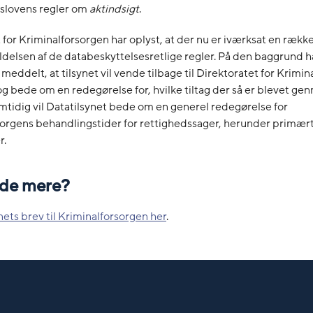
dslovens regler om
aktindsigt
.
 for Kriminalforsorgen har oplyst, at der nu er iværksat en række 
ldelsen af de databeskyttelsesretlige regler. På den baggrund h
 meddelt, at tilsynet vil vende tilbage til Direktoratet for Krimi
 og bede om en redegørelse for, hvilke tiltag der så er blevet ge
tidig vil Datatilsynet bede om en generel redegørelse for
sorgens behandlingstider for rettighedssager, herunder primær
r.
vide mere?
nets brev til Kriminalforsorgen her
.