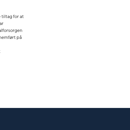
tiltag for at
ar
nalforsorgen
nnemført på
t