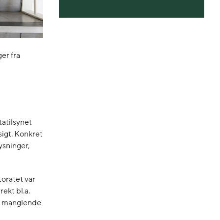
er fra
atilsynet
igt. Konkret
lysninger,
toratet var
ekt bl.a.
er manglende