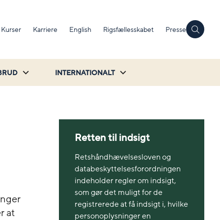
Kurser
Karriere
English
Rigsfællesskabet
Presse
BRUD
INTERNATIONALT
Retten til indsigt
Retshåndhævelsesloven og
databeskyttelsesforordningen
indeholder regler om indsigt,
som gør det muligt for de
inger
registrerede at få indsigt i, hvilke
r at
personoplysninger en