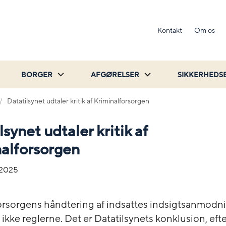
Kontakt
Om os
BORGER
AFGØRELSER
SIKKERHEDS
Datatilsynet udtaler kritik af Kriminalforsorgen
lsynet udtaler kritik af
alforsorgen
-2025
orsorgens håndtering af indsattes indsigtsanmodn
ikke reglerne. Det er Datatilsynets konklusion, efte