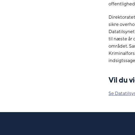
offentlighe
Direktoratet
sikre overho
Datatilsynet
til næste år
området. Sam
Kriminalfor
indsigtssage
Vil du 
Se Datatilsy