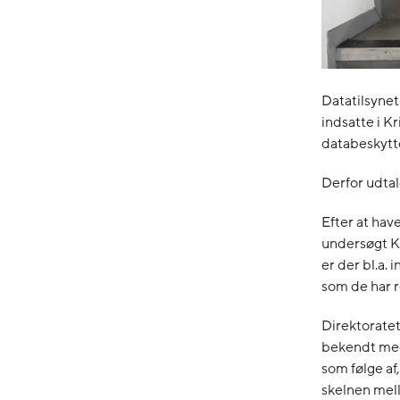
Datatilsynet
indsatte i K
databeskyttel
Derfor udtal
Efter at hav
undersøgt K
er der bl.a. 
som de har re
Direktoratet
bekendt med,
som følge af
skelnen mel