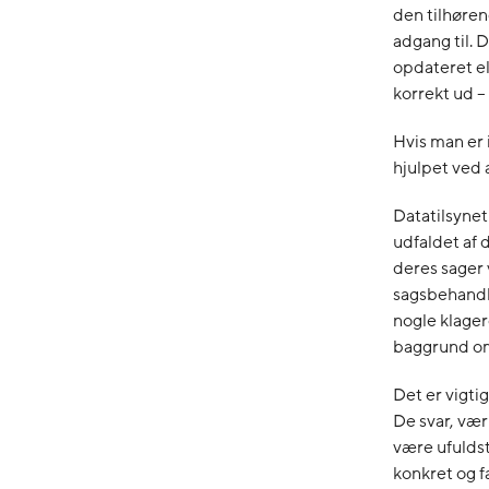
den tilhøren
adgang til. 
opdateret el
korrekt ud –
Hvis man er 
hjulpet ved 
Datatilsynet
udfaldet af 
deres sager 
sagsbehandli
nogle klager
baggrund om
Det er vigti
De svar, vær
være ufuldst
konkret og f