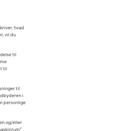
kriver, hvad
, vil du
delse til
omme
 til
ninger til
udbyderen i
om personlige
en og/eller
”maskinrum”