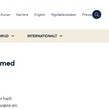
Kurser
Karriere
English
Rigsfællesskabet
Presse
BRUD
INTERNATIONALT
s med
r helt
n være en