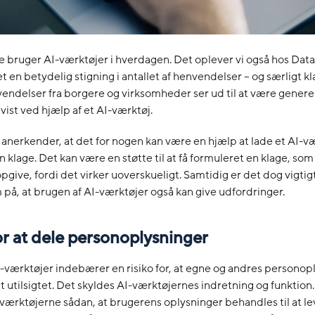
re bruger AI-værktøjer i hverdagen. Det oplever vi også hos Data
set en betydelig stigning i antallet af henvendelser – og særligt 
vendelser fra borgere og virksomheder ser ud til at være gener
lvist ved hjælp af et AI-værktøj.
 anerkender, at det for nogen kan være en hjælp at lade et AI-v
 klage. Det kan være en støtte til at få formuleret en klage, som
opgive, fordi det virker uoverskueligt. Samtidig er det dog vigtig
å, at brugen af AI-værktøjer også kan give udfordringer.
or at dele personoplysninger
-værktøjer indebærer en risiko for, at egne og andres personop
lt utilsigtet. Det skyldes AI-værktøjernes indretning og funktion
værktøjerne sådan, at brugerens oplysninger behandles til at le