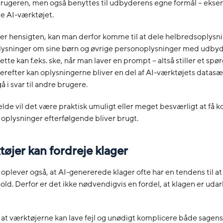
 brugeren, men også benyttes til udbyderens egne formål – eksemp
e AI-værktøjet.
er hensigten, kan man derfor komme til at dele helbredsoplysn
ysninger om sine børn og øvrige personoplysninger med udbyd
tte kan f.eks. ske, når man laver en prompt – altså stiller et spør
erefter kan oplysningerne bliver en del af AI-værktøjets datasæt
å i svar til andre brugere.
ælde vil det være praktisk umuligt eller meget besværligt at få ko
oplysninger efterfølgende bliver brugt.
øjer kan fordreje klager
 oplever også, at AI-genererede klager ofte har en tendens til at
old. Derfor er det ikke nødvendigvis en fordel, at klagen er udar
 at værktøjerne kan lave fejl og unødigt komplicere både sagens