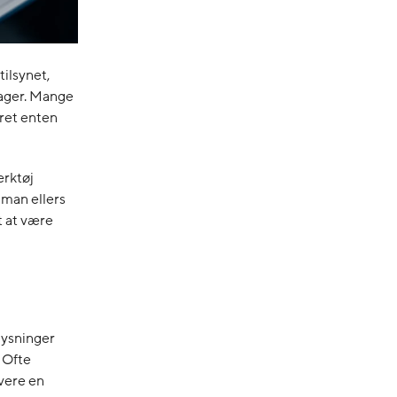
tilsynet,
klager. Mange
eret enten
ærktøj
 man ellers
t at være
lysninger
. Ofte
vere en