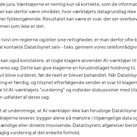
de jura. Værktøjerne er nemlig kun så korrekte, som de informat
Der kan derfor være områder, hvor værktøjets datagrundlag ikke
ler fyldestgørende. Resultatet kan være et svar, der ser overbe
 men som ikke er det.
i tvivl om reglerne og/eller sine rettigheder, er man derfor ofte
at kontakte Datatilsynet selv - f.eks. gennem vores telefonrådgiv
 kan også konstatere, at nogle klagere anvender AI-værktøjer til
deres sag. Dette kan give klagerne en forudindtaget holdning til
vil blive vurderet, før de reelt er blevet behandlet. Når Datatils
ng er færdig, og tilsynet efterfølgende sender et svar til klager
e til AI-værktøjets ”vurdering” og indleder diskussioner med ti
 udfaldet af deres sag.
gt at understrege, at AI-værktøjer ikke kan forudsige Datatilsynet
ktøjerne leverer, bygger alene på mønstre i tilgængelige data og 
ændige eller direkte misvisende. Datatilsynets afgørelser beror
aglig vurdering af det enkelte forhold.