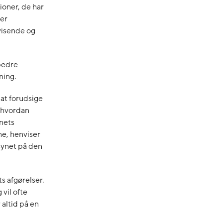
ioner, de har
 er
visende og
 bedre
ning.
 at forudsige
, hvordan
ynets
ne, henviser
lsynet på den
s afgørelser.
vil ofte
 altid på en