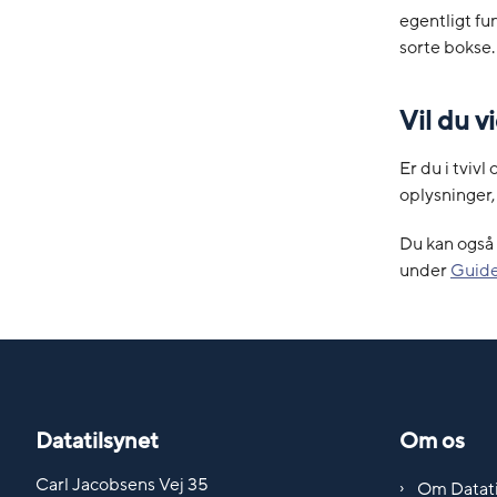
egentligt fu
sorte bokse.
Vil du 
Er du i tviv
oplysninger,
Du kan også 
under
Guide:
Datatilsynet
Om os
Carl Jacobsens Vej 35
Om Datati