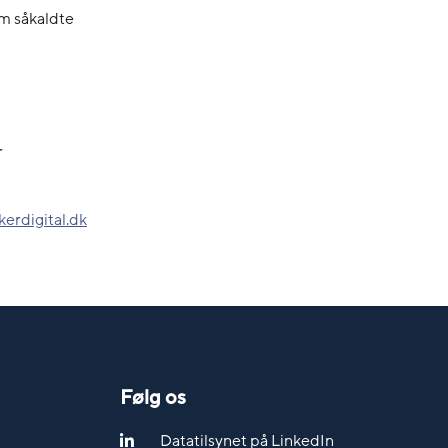
om såkaldte
r
erdigital.dk
Følg os
Datatilsynet på LinkedIn