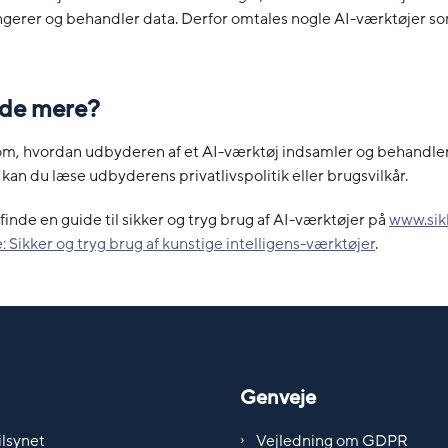
ngerer og behandler data. Derfor omtales nogle AI-værktøjer s
vide mere?
l om, hvordan udbyderen af et AI-værktøj indsamler og behandle
 kan du læse udbyderens privatlivspolitik eller brugsvilkår.
finde en guide til sikker og tryg brug af AI-værktøjer på
www.sikk
 Sikker og tryg brug af kunstige intelligens-værktøjer
.
Genveje
lsynet
Vejledning om GDPR