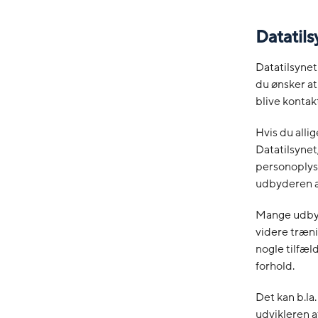
Datatils
Datatilsynet
du ønsker at
blive kontakt
Hvis du alli
Datatilsynet
personoplysn
udbyderen af
Mange udbyde
videre træn
nogle tilfæl
forhold.
Det kan b.la
udvikleren a