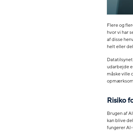
Flere og fle
hvor vi har 
af disse hen
helt eller de
Datatilsynet
udarbejde en
måske ville 
opmærksom p
Risiko f
Brugen af AI
kan blive de
fungerer AI-