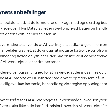
ynets anbefalinger
 anbefaler altid, at du formulerer din klage med egne ord og bes
 klage over. Hvis Datatilsynet er i tvivl om, hvad klagen omhandler
et enten skriftligt eller telefonisk.
gevel ønsker at anvende et AI-værktøj til at udfærdige en henven
, anbefaler tilsynet, at du undgår at indtaste fortrolige og føls
inger og øvrige oplysninger, der ikke ønskes delt og videregivet
 AI-værktøjet eller andre personer.
re giver også mulighed for at fravælge, at der indsamles oplys
ing af AI-værktøjet. Du bør dog stadig være opmærksom på, at 
de alligevel kan indsamle, behandle og videregive oplysninger 
. være forårsaget af AI-værktøjets funktionsmåde, hvor udbyder
f værktøjet ikke altid har fuld indsigt i, hvordan AI-værktøjets 