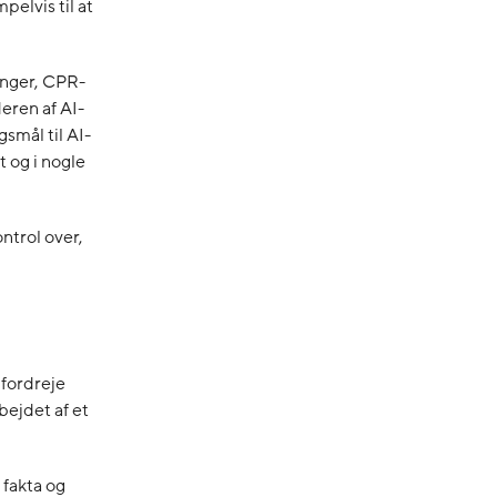
elvis til at
inger, CPR-
eren af AI-
gsmål til AI-
 og i nogle
ntrol over,
 fordreje
bejdet af et
 fakta og