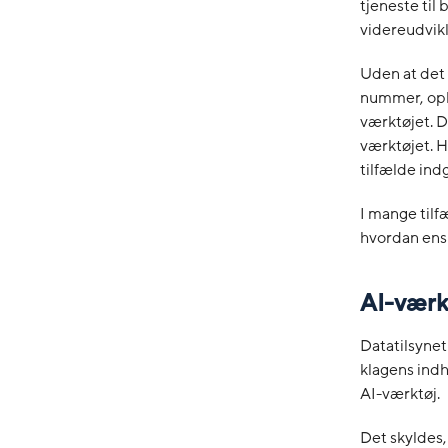
tjeneste til
videreudvikl
Uden at det 
nummer, opl
værktøjet. De
værktøjet. H
tilfælde indg
I mange tilf
hvordan ens 
AI-værkt
Datatilsynet
klagens indh
AI-værktøj.
Det skyldes,