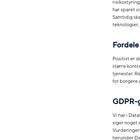
risikostyrin
har sparet v
Samtidig ska
teknologier,
Fordele
Positivt er 
større kontr
tjenester. R
for borgere 
GDPR-ge
Vi har i Dat
siger noget o
Vurderingen 
herunder D