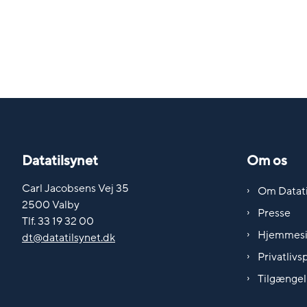
Datatilsynet
Om os
Carl Jacobsens Vej 35
Om Datati
2500 Valby
Presse
Tlf. 33 19 32 00
Hjemmes
dt@datatilsynet.dk
Privatlivsp
Tilgængel