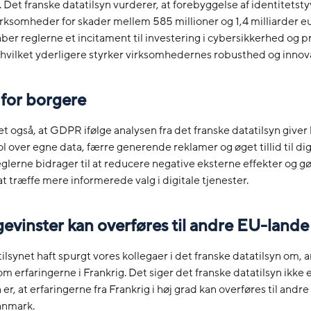
g. Det franske datatilsyn vurderer, at forebyggelse af identitetsty
irksomheder for skader mellem 585 millioner og 1,4 milliarder eu
ber reglerne et incitament til investering i cybersikkerhed og p
 hvilket yderligere styrker virksomhedernes robusthed og innov
 for borgere
det også, at GDPR ifølge analysen fra det franske datatilsyn give
ol over egne data, færre generende reklamer og øget tillid til dig
eglerne bidrager til at reducere negative eksterne effekter og g
at træffe mere informerede valg i digitale tjenester.
vinster kan overføres til andre EU-lande
atilsynet haft spurgt vores kollegaer i det franske datatilsyn om, 
m erfaringerne i Frankrig. Det siger det franske datatilsyn ikke e
er, at erfaringerne fra Frankrig i høj grad kan overføres til andr
anmark.