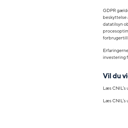
GDPR gælder 
beskyttelse 
datatilsyn o
procesoptime
forbrugertill
Erfaringerne
investering 
Vil du 
Læs CNIL’s 
Læs CNIL’s 