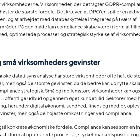
or virksomhederne. Virksomheder, der betragter GDPR-compli
høster de største fordele. Det kræver, at DPO’en spiller en aktiv r
en, og at arbejdet med databeskyttelse integreres på tværs af
mråder. På den måde kan compliance skabe værdi i form af tillid
hed, optimerede processer og strategisk styrkelse af virksomh
g små virksomheders gevinster
ranske datatilsyns analyse har store virksomheder ofte haft de st
, men også de største gevinster, da de bedre kan udnytte skala
ompliance strategisk. Små og mellemstore virksomheder kan ogs
ks. i offentlige udbud og gennem øget kundetillid. Sektorer med 
ng, herunder digital økonomi, sundhed, finans og medier, ople
vinster, men også de højeste omkostninger ved compliance.
så konkrete økonomiske fordele. Compliance kan ses som en in
kast i form af optimerede processer, styrket markedsposition og