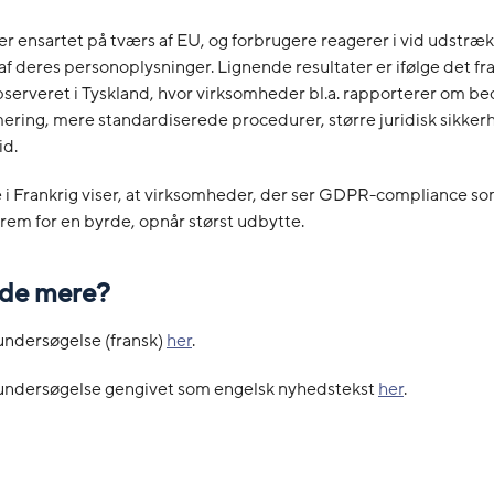
ensartet på tværs af EU, og forbrugere reagerer i vid udstræk
af deres personoplysninger. Lignende resultater er ifølge det fr
bserveret i Tyskland, hvor virksomheder bl.a. rapporterer om be
ring, mere standardiserede procedurer, større juridisk sikker
id.
 i Frankrig viser, at virksomheder, der ser GDPR-compliance s
frem for en byrde, opnår størst udbytte.
vide mere?
undersøgelse (fransk)
her
.
undersøgelse gengivet som engelsk nyhedstekst
her
.