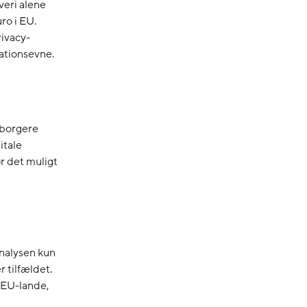
veri alene
ro i EU.
rivacy-
ationsevne.
r borgere
itale
ør det muligt
analysen kun
r tilfældet.
e EU-lande,