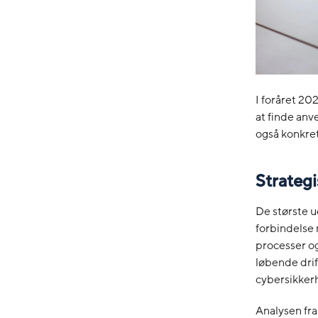
I foråret 20
at finde anv
også konkre
Strateg
De største u
forbindelse
processer og
løbende drif
cybersikkerh
Analysen fr