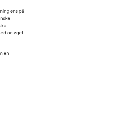
ning ens på
anske
dre
hed og øget
om en