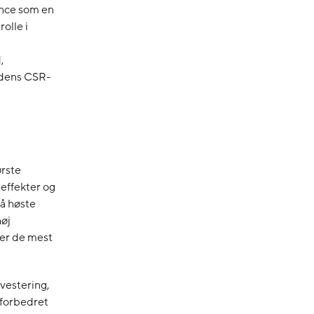
ance som en
olle i
,
edens CSR-
ørste
effekter og
å høste
høj
ver de mest
vestering,
 forbedret