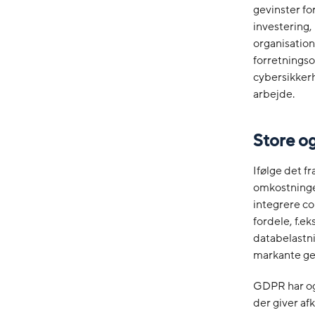
gevinster f
investering, 
organisation
forretningso
cybersikker
arbejde.
Store o
Ifølge det f
omkostninger
integrere c
fordele, f.e
databelastni
markante ge
GDPR har og
der giver af