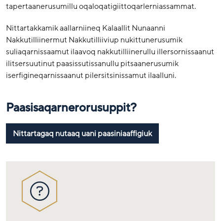
tapertaanerusumillu oqaloqatigiittoqarlerniassammat.
Nittartakkamik aallarniineq Kalaallit Nunaanni
Nakkutilliinermut Nakkutilliiviup nukittunerusumik
suliaqarnissaamut ilaavoq nakkutilliinerullu illersornissaanut
ilitsersuutinut paasissutissanullu pitsaanerusumik
iserfigineqarnissaanut pilersitsinissamut ilaalluni.
Paasisaqarnerorusuppit?
Nittartagaq nutaaq uani paasiniaaffigiuk