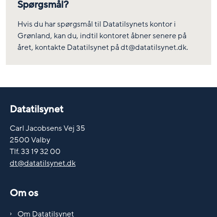
Spørgsmål?
Hvis du har spørgsmål til Datatilsynets kontor i
Grønland, kan du, indtil kontoret åbner senere på
året, kontakte Datatilsynet på dt@datatilsynet.dk.
Datatilsynet
Carl Jacobsens Vej 35
2500 Valby
Tlf. 33 19 32 00
dt@datatilsynet.dk
Om os
Om Datatilsynet