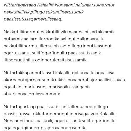
Nittartagartaaq Kalaallit Nunaanni nalunaarsuinermut
nakkutilliivik pillugu sukumiinerusumik
paasissutissaqarnerulissaaq.
Nakkutilliinermut nakkutilliivik maanna nittartakkamik
nutaamik aallarniilerpoq kalaallinut qallunaanullu
nakkutilliinermut illersuinissaq pillugu innuttaasunut,
oqartussanut suliffeqarfinnullu paasissutissanik
ilitsersuutinillu oqinnerulersitsisussamik.
Nittartakkap innuttaasut kalaallit qallunaallu oqaasiisa
akornanni ajornaatsumik nikissinnaanerat ajornaallisissavaa,
oqaatsini marluusuni imarisanik assinganik
atuarsinnaalerniassammata.
Nittartagartaap paasissutissanik illersuineq pillugu
paasissutissat ukkatarinerannut inerisagaavoq Kalaallit
Nunaanni innuttaasunik, oqartussanik suliffeqarfinnillu
oqaloqatigiinnerup ajornaannerusumik