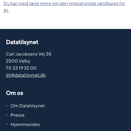
Du kan også læse mere om den regulatoriske sandkasse for
AI
.
Datatilsynet
Carl Jacobsens Vej 35
2500 Valby
Tlf. 33 19 32 00
dt@datatilsynet.dk
Om os
Om Datatilsynet
Presse
Hjemmesiden