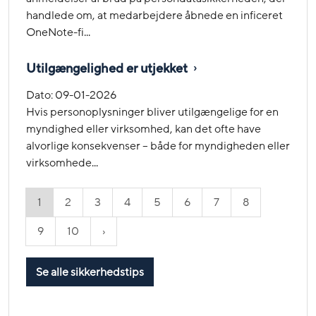
handlede om, at medarbejdere åbnede en inficeret
OneNote-fi...
Utilgængelighed er utjekket
Dato:
09-01-2026
Hvis personoplysninger bliver utilgængelige for en
myndighed eller virksomhed, kan det ofte have
alvorlige konsekvenser – både for myndigheden eller
virksomhede...
1
2
3
4
5
6
7
8
9
10
Se alle sikkerhedstips