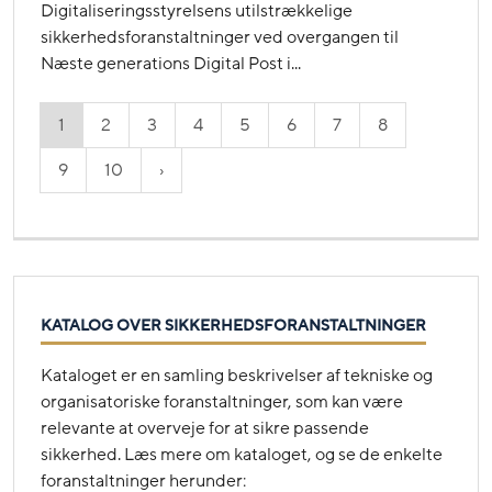
Digitaliseringsstyrelsens utilstrækkelige
sikkerhedsforanstaltninger ved overgangen til
Næste generations Digital Post i...
1
2
3
4
5
6
7
8
9
10
KATALOG OVER SIKKERHEDSFORANSTALTNINGER
Kataloget er en samling beskrivelser af tekniske og
organisatoriske foranstaltninger, som kan være
relevante at overveje for at sikre passende
sikkerhed. Læs mere om kataloget, og se de enkelte
foranstaltninger herunder: