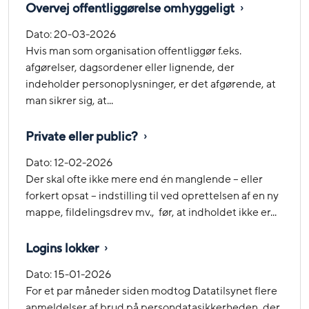
Overvej offentliggørelse omhyggeligt
Dato:
20-03-2026
Hvis man som organisation offentliggør f.eks.
afgørelser, dagsordener eller lignende, der
indeholder personoplysninger, er det afgørende, at
man sikrer sig, at...
Private eller public?
Dato:
12-02-2026
Der skal ofte ikke mere end én manglende – eller
forkert opsat – indstilling til ved oprettelsen af en ny
mappe, fildelingsdrev mv., før, at indholdet ikke er...
Logins lokker
Dato:
15-01-2026
For et par måneder siden modtog Datatilsynet flere
anmeldelser af brud på persondatasikkerheden, der