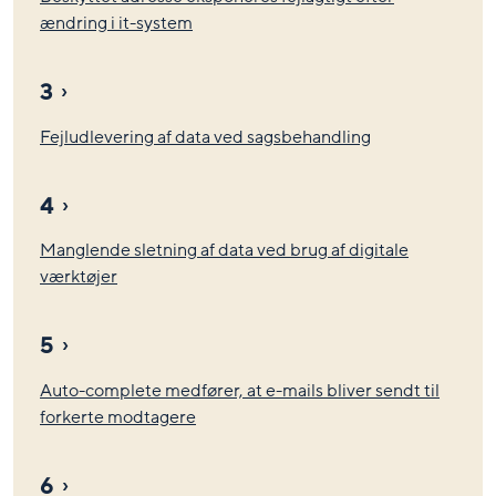
ændring i it-system
3
Fejludlevering af data ved sagsbehandling
4
Manglende sletning af data ved brug af digitale
værktøjer
5
Auto-complete medfører, at e-mails bliver sendt til
forkerte modtagere
6