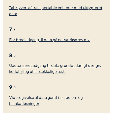
Tab/tyveri af transportable enheder med ukrypteret
data
7
For bred adgang til data på netværksdrev mv.
8
Uautoriseret adgang til data grundet dårligt design,
kodefejl og utilstrækkelige tests
9
Videregivelse af data gemt i skabelon- og
blanketløsninger