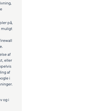
givning,
re
pler på,
t muligt
irewall
e.
else af
t, eller
mpelvis
ling af
ogle i
sninger.
v og i