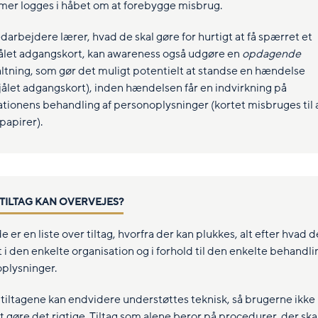
emer logges i håbet om at forebygge misbrug.
arbejdere lærer, hvad de skal gøre for hurtigt at få spærret et
jålet adgangskort, kan awareness også udgøre en
opdagende
altning, som gør det muligt potentielt at standse en hændelse
tjålet adgangskort), inden hændelsen får en indvirkning på
ationens behandling af personoplysninger (kortet misbruges til
/papirer).
 TILTAG KAN OVERVEJES?
 er en liste over tiltag, hvorfra der kan plukkes, alt efter hvad d
 i den enkelte organisation og i forhold til den enkelte behandli
plysninger.
f tiltagene kan endvidere understøttes teknisk, så brugerne ikke
 gøre det rigtige. Tiltag som alene beror på procedurer, der ska