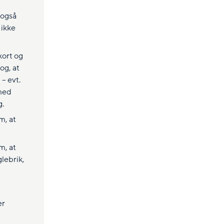
 også
 ikke
kort og
og, at
 – evt.
 med
g.
m, at
m, at
lebrik,
er