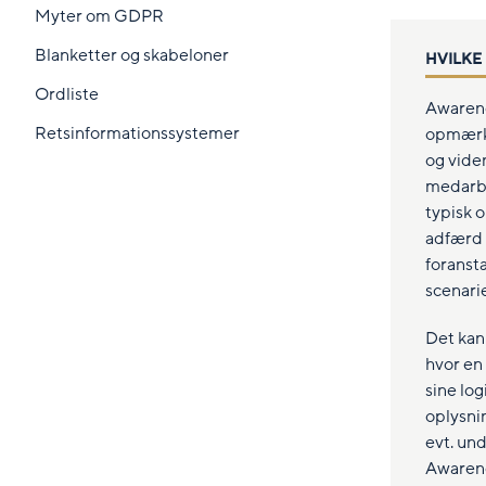
Myter om GDPR
Blanketter og skabeloner
HVILKE 
Ordliste
Awarene
Retsinformationssystemer
opmærks
og vide
medarb
typisk 
adfærd 
foranst
scenarie
Det kan
hvor en
sine lo
oplysni
evt. un
Awarene