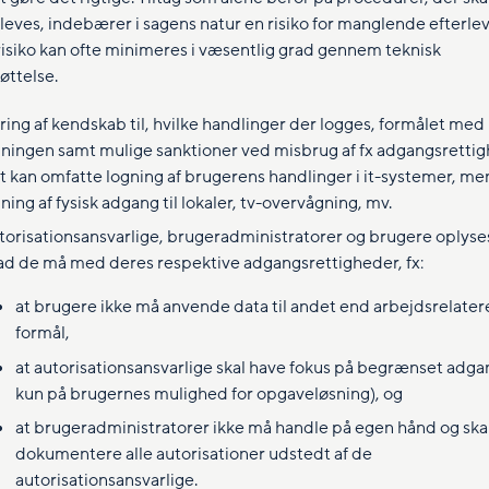
leves, indebærer i sagens natur en risiko for manglende efterlev
isiko kan ofte minimeres i væsentlig grad gennem teknisk
øttelse.
ring af kendskab til, hvilke handlinger der logges, formålet med
gningen samt mulige sanktioner ved misbrug af fx adgangsrettig
t kan omfatte logning af brugerens handlinger i it-systemer, me
ning af fysisk adgang til lokaler, tv-overvågning, mv.
torisationsansvarlige, brugeradministratorer og brugere oplyse
ad de må med deres respektive adgangsrettigheder, fx:
at brugere ikke må anvende data til andet end arbejdsrelate
formål,
at autorisationsansvarlige skal have fokus på begrænset adga
kun på brugernes mulighed for opgaveløsning), og
at brugeradministratorer ikke må handle på egen hånd og ska
dokumentere alle autorisationer udstedt af de
autorisationsansvarlige.