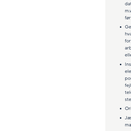
dat
m.
fø
Ge
hv
for
ar
ell
In
ele
po
fej
te
st
Or
Jæ
ma