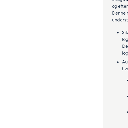
og efter
Denne r
underst
Sik
lo
De
log
Au
hv