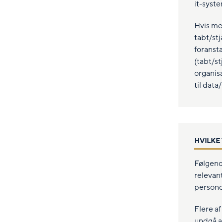
it-syst
Hvis med
tabt/st
foranst
(tabt/s
organis
til data
HVILKE
Følgende
relevant
persono
Flere a
undgå at