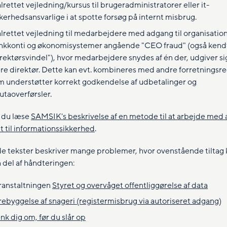
rettet vejledning/kursus til brugeradministratorer eller it-
kerhedsansvarlige i at spotte forsøg på internt misbrug.
lrettet vejledning til medarbejdere med adgang til organisatio
nkkonti og økonomisystemer angående "CEO fraud" (også kend
rektørsvindel"), hvor medarbejdere snydes af én der, udgiver sig
re direktør. Dette kan evt. kombineres med andre forretningsre
m understøtter korrekt godkendelse af udbetalinger og
utaoverførsler.
 du læse
SAMSIK's beskrivelse af en metode til at arbejde med
t til informationssikkerhed
.
e tekster beskriver mange problemer, hvor ovenstående tiltag 
 del af håndteringen:
ranstaltningen
Styret og overvåget offentliggørelse af data
rebyggelse af snageri (registermisbrug via autoriseret adgang)
nk dig om, før du slår op