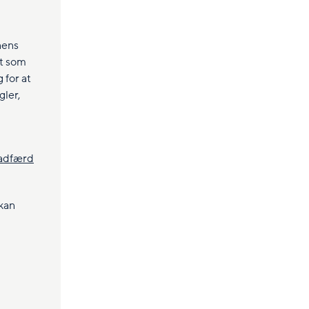
nens
t som
 for at
gler,
 adfærd
kan