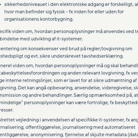
sikkerhedsniveauet i den elektroniske adgang er forskelligt, al
hvor man befinder sig fysisk – fx inden for eller uden for
organisationens kontorbygning.
ecifik viden om, hvordan personoplysninger må anvendes ved te
rbindelse med udvikling af it-systemer.
ientering om konsekvenser ved brud på regler/lovgivning om
vshedspligt og evt. sikre underskrevet tavshedserklæring.
nerel viden om, hvordan personoplysninger må og skal behandle
tabeskyttelsesforordningen og anden relevant lovgivning, fx ved
ge interne retningslinjer, som er lavet for at sikre udmøntning af
vgivning. Det kan angå opbevaring, anvendelse, videregivelse, sl
ansmission og andre behandlinger. Særlig opmærksomhed på, at
lmindelige" personoplysninger kan være fortrolige, fx beskytted
resser.
rettet vejledning i anvendelsen af specifikke it-systemer, fx ang
rnalisering, offentliggørelse, journalisering med automatiseret
fentliggørelse, anonymisering, fjernelse af skjulte metadata (da