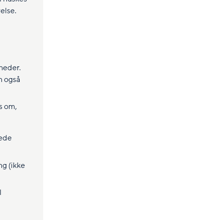
else.
heder.
n også
s om,
rede
ng (ikke
l