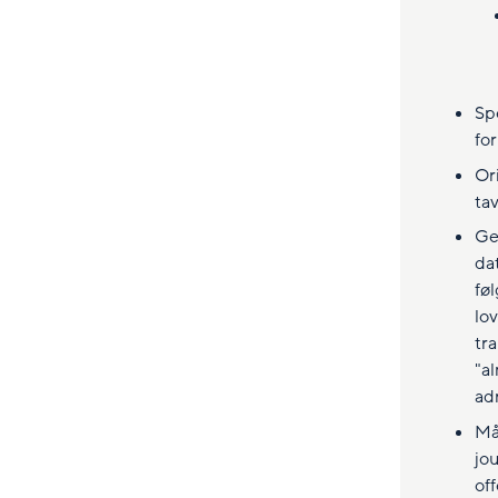
Sp
fo
Or
ta
Ge
da
føl
lo
tr
"a
ad
Mål
jou
of