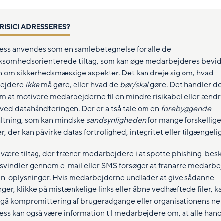
RISICI ADRESSERES?
ss anvendes som en samlebetegnelse for alle de
omhedsorienterede tiltag, som kan øge medarbejderes bevi
n om sikkerhedsmæssige aspekter. Det kan dreje sig om, hvad
ejdere
ikke
må gøre, eller hvad de
bør/skal
gøre. Det handler de
om at motivere medarbejderne til en mindre risikabel eller ændr
ved datahåndteringen. Der er altså tale om en
forebyggende
altning, som kan mindske
sandsynligheden
for mange forskellige
r, der kan påvirke datas fortrolighed, integritet eller tilgængeli
 være tiltag, der træner medarbejdere i at spotte phishing-bes
 svindler gennem e-mail eller SMS forsøger at franarre medarb
gin-oplysninger. Hvis medarbejderne undlader at give sådanne
nger, klikke på mistænkelige links eller åbne vedhæftede filer, 
dgå kompromittering af brugeradgange eller organisationens ne
ss kan også være information til medarbejdere om, at alle handl