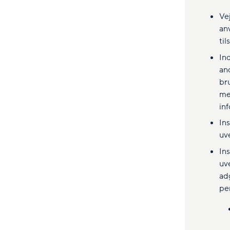
Ve
an
til
In
an
bru
me
in
In
uv
In
uv
ad
pe