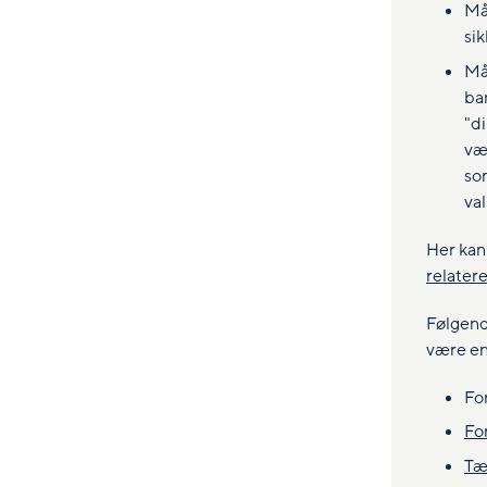
Mål
sik
Må
ba
"di
væ
so
val
Her kan
relatere
Følgend
være en
Fo
Fo
Tæ