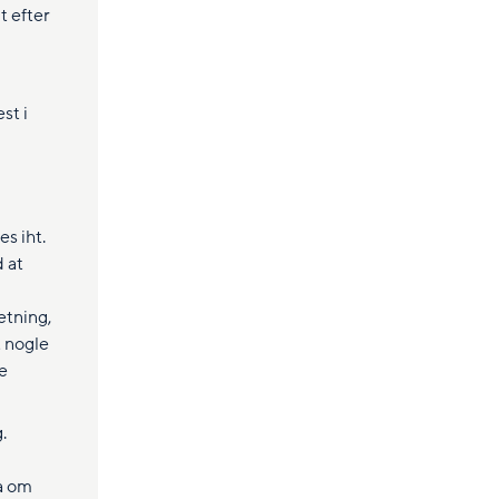
t efter
st i
s iht.
 at
etning,
 nogle
e
.
ta om