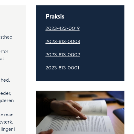
Praksis
2023-423-0019
dsthed
2023-813-0003
rfor
2023-813-0002
et
2023-813-0001
ghed.
keder,
ejderen
kan man
tværk.
inger i