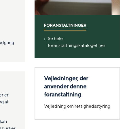
FORANSTALTNINGER
Se hele
 adgang
foranstaltningskataloget her
Vejledninger, der
anvender denne
foranstaltning
er er
ng af
Vejledning om rettighedsstyring
 kan
l huskes