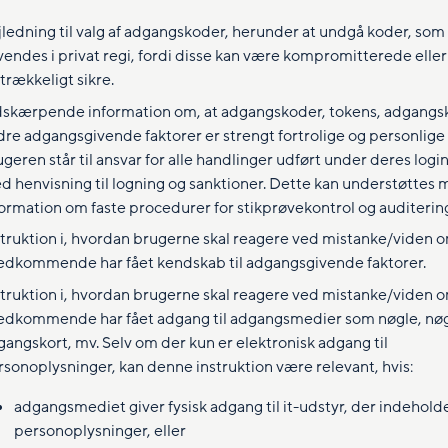
jledning til valg af adgangskoder, herunder at undgå koder, som
vendes i privat regi, fordi disse kan være kompromitterede eller
strækkeligt sikre.
dskærpende information om, at adgangskoder, tokens, adgangs
dre adgangsgivende faktorer er strengt fortrolige og personlige 
geren står til ansvar for alle handlinger udført under deres login
d henvisning til logning og sanktioner. Dette kan understøttes
formation om faste procedurer for stikprøvekontrol og auditerin
struktion i, hvordan brugerne skal reagere ved mistanke/viden o
edkommende har fået kendskab til adgangsgivende faktorer.
struktion i, hvordan brugerne skal reagere ved mistanke/viden o
edkommende har fået adgang til adgangsmedier som nøgle, nøg
gangskort, mv. Selv om der kun er elektronisk adgang til
rsonoplysninger, kan denne instruktion være relevant, hvis:
adgangsmediet giver fysisk adgang til it-udstyr, der indehold
personoplysninger, eller