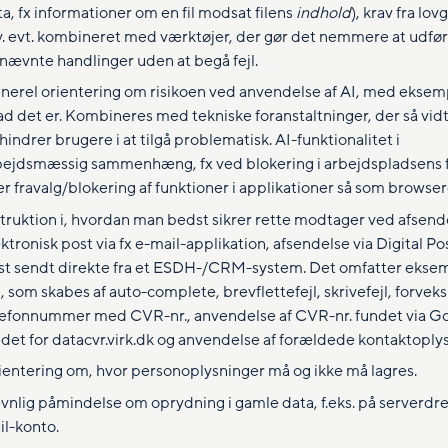
a, fx informationer om en fil modsat filens
indhold
), krav fra lov
v. evt. kombineret med værktøjer, der gør det nemmere at udfø
rnævnte handlinger uden at begå fejl.
nerel orientering om risikoen ved anvendelse af AI, med eksem
ad det er. Kombineres med tekniske foranstaltninger, der så vid
hindrer brugere i at tilgå problematisk. AI-funktionalitet i
bejdsmæssig sammenhæng, fx ved blokering i arbejdspladsens f
er fravalg/blokering af funktioner i applikationer så som browser
struktion i, hvordan man bedst sikrer rette modtager ved afsend
ktronisk post via fx e-mail-applikation, afsendelse via Digital Pos
st sendt direkte fra et ESDH-/CRM-system. Det omfatter ekse
l, som skabes af auto-complete, brevflettefejl, skrivefejl, forveks
lefonnummer med CVR-nr., anvendelse af CVR-nr. fundet via Go
edet for datacvr.virk.dk og anvendelse af forældede kontaktoply
ientering om, hvor personoplysninger må og ikke må lagres.
vnlig påmindelse om oprydning i gamle data, f.eks. på serverdre
il-konto.