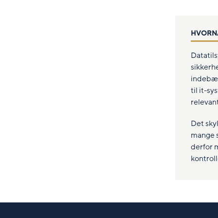
HVORNÅ
Datatils
sikkerhe
indebær
til it-
relevan
Det skyl
mange s
derfor 
kontroll