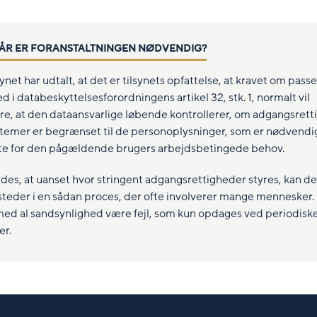
R ER FORANSTALTNINGEN NØDVENDIG?
ynet har udtalt, at det er tilsynets opfattelse, at kravet om pas
d i databeskyttelsesforordningens artikel 32, stk. 1, normalt vil
e, at den dataansvarlige løbende kontrollerer, om adgangsret
systemer er begrænset til de personoplysninger, som er nødvendi
te for den pågældende brugers arbejdsbetingede behov.
des, at uanset hvor stringent adgangsrettigheder styres, kan det
teder i en sådan proces, der ofte involverer mange mennesker. 
med al sandsynlighed være fejl, som kun opdages ved periodisk
er.