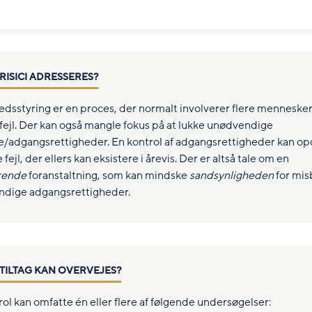
RISICI ADRESSERES?
edsstyring er en proces, der normalt involverer flere mennesker
 fejl. Der kan også mangle fokus på at lukke unødvendige
/adgangsrettigheder. En kontrol af adgangsrettigheder kan o
fejl, der ellers kan eksistere i årevis. Der er altså tale om en
rende
foranstaltning, som kan mindske
sandsynligheden
for mis
dige adgangsrettigheder.
 TILTAG KAN OVERVEJES?
ol kan omfatte én eller flere af følgende undersøgelser: