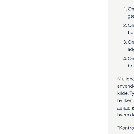
Om
gæ
Om
ti
Om
ad
Om
br
Mulighe
anvende
kilde. T
hvilken 
adgangs
hvem de
"Kontrol