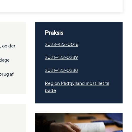
Praksis
2023-423-0016
, og der
2021-423-0239
pdage
2021-423-0238
brug af
Region Midtjylland indstillet til
bøde