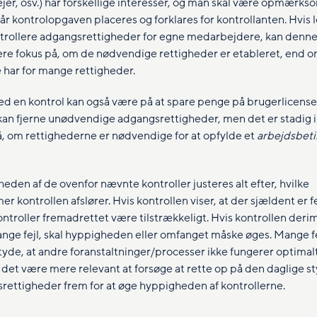
jer, osv.) har forskellige interesser, og man skal være opmærks
når kontrolopgaven placeres og forklares for kontrollanten. Hvis
ntrollere adgangsrettigheder for egne medarbejdere, kan denne
re fokus på, om de nødvendige rettigheder er etableret, end 
 har for mange rettigheder.
ed en kontrol kan også være på at spare penge på brugerlicense
 kan fjerne unødvendige adgangsrettigheder, men det er stadig i
å, om rettighederne er nødvendige for at opfylde et
arbejdsbet
eden af de ovenfor nævnte kontroller justeres alt efter, hvilke
r kontrollen afslører. Hvis kontrollen viser, at der sjældent er fe
ontroller fremadrettet være tilstrækkeligt. Hvis kontrollen der
ange fejl, skal hyppigheden eller omfanget måske øges. Mange fe
yde, at andre foranstaltninger/processer ikke fungerer optimalt.
 det være mere relevant at forsøge at rette op på den daglige st
rettigheder frem for at øge hyppigheden af kontrollerne.