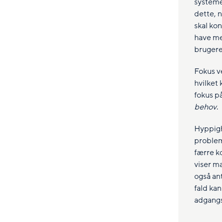
systeme
dette, 
skal ko
have me
brugere
Fokus v
hvilket
fokus p
behov
.
Hyppigh
probleme
færre k
viser m
også ant
fald kan
adgangs