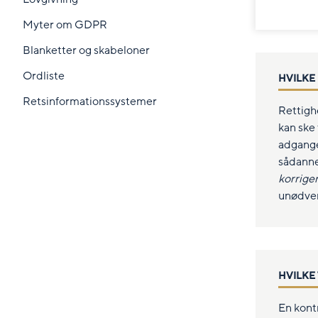
Myter om GDPR
Blanketter og skabeloner
Ordliste
HVILKE 
Retsinformationssystemer
Rettigh
kan ske
adgange
sådanne 
korrige
unødven
HVILKE
En kontr