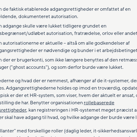
 de faktisk etablerede adgangsrettigheder er omfattet af en
ldende, dokumenteret autorisation.
 adgange skulle være lukket tidligere grundet en
dsbegrænset/udløbet autorisation, fratrædelse, orlov eller andet
 autorisationerne er aktuelle – altså om alle godkendelser af
gangsrettigheder er nødvendige og bunder i et arbejdsbetinget
 der er brugerkonti, som ikke længere benyttes af den retmæs
uger ("ghost accounts"), og som derfor burde være lukket.
derne og hvad der er nemmest, afhænger af de it-systemer, de
s. Adgangsrettighederne holdes op imod en troværdig, opdat
ypisk er der et HR-system, som viser, hvem der aktuelt er ansat,
stilling de har. Benytter organisationen
rollebaserede
rettigheder
, kan registreringen i HR-systemet meget præcist a
r skal have adgang til hvad, og hvilke adgange der burde være l
lanter" med forskellige roller (daglig leder, it-sikkerhedsansvarl