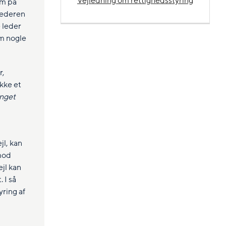
Vejledning om rettighedsstyring
om på
 lederen
 leder
om nogle
r,
kke et
inget
jl, kan
imod
jl kan
 I så
yring af