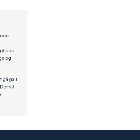
sende
tigheder
ge og
 gå galt
Der vil
e