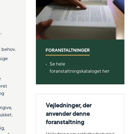
.
 behov.
FORANSTALTNINGER
sige
Se hele
foranstaltningskataloget her
r
eret
 og
Vejledninger, der
ngive,
anvender denne
ukket.
foranstaltning
ig,