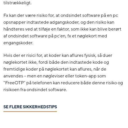
tilstrækkeligt.
Fx kan der være risiko for, at ondsindet software på en pc
opsnapper indtastede adgangskoder, og den risiko kan
håndteres ved at tilføje en faktor, som ikke kan blive berørt
af ondsindet software på pc'en, fx et nøglekort med
engangskoder.
Hvis der er risici for, at koder kan aflures fysisk, så duer
nøglekortet ikke, fordi både den indtastede kode og
fremtidige koder på nøglekortet kan aflures, når de
anvendes – men en nøgleviser eller token-app som
"FreeOTP" på telefonen kan reducere både denne risiko og
risikoen fra ondsindet software.
SE FLERE SIKKERHEDSTIPS