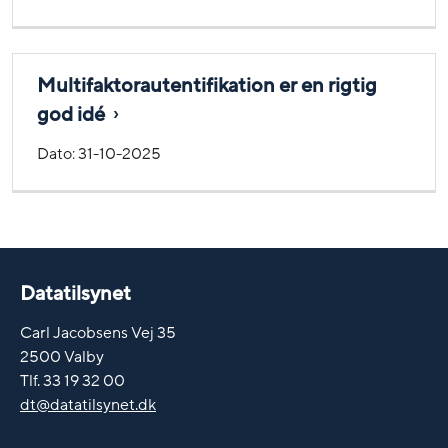
Multifaktorautentifikation er en rigtig
god idé
Dato:
31-10-2025
Datatilsynet
Carl Jacobsens Vej 35
2500 Valby
Tlf. 33 19 32 00
dt@datatilsynet.dk