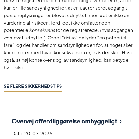
berørte registrerede om bruddet. Nogle vurderer fx, at der
kun er lille sandsynlighed for, at en uautoriseret adgang til
personoplysninger er blevet udnyttet, men det er ikke en
vurdering af risikoen, fordi det ikke omfatter den
potentielle
konsekvens
for de registrerede, (hvis adgangen
er
blevet udnyttet). Ordet ”risiko” betyder ”en potentiel
fare”, og det handler om sandsynligheden for, at noget sker,
kombineret med hvad konsekvensen er, hvis det sker. Husk
også, at høj konsekvens og lav sandsynlighed, kan betyde
høj risiko.
SE FLERE SIKKERHEDSTIPS
Overvej offentliggørelse omhyggeligt
Dato:
20-03-2026