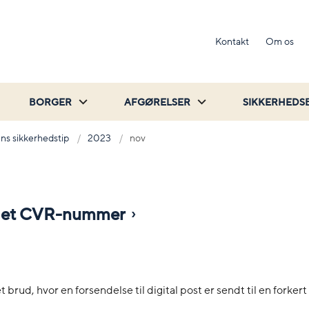
Kontakt
Om os
BORGER
AFGØRELSER
SIKKERHEDS
ns sikkerhedstip
2023
nov
er et CVR-nummer
rud, hvor en forsendelse til digital post er sendt til en forker