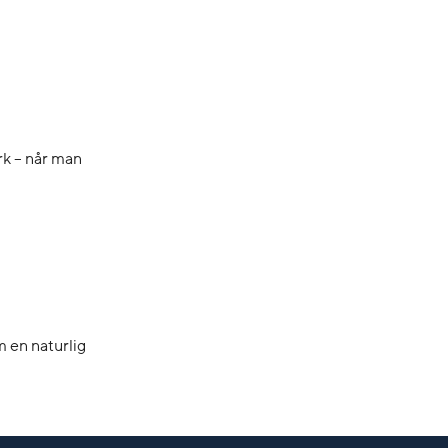
rk – når man
m en naturlig