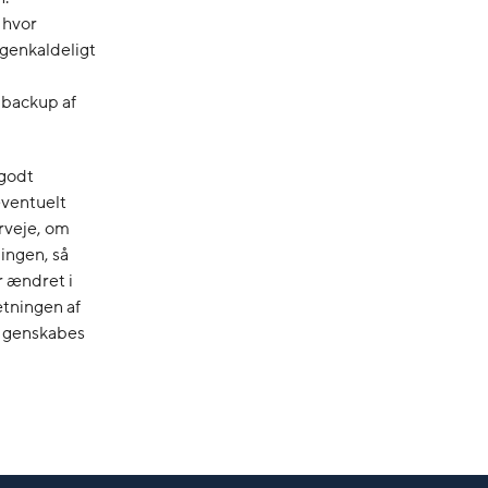
 hvor
igenkaldeligt
n backup af
 godt
eventuelt
rveje, om
ingen, så
r ændret i
ætningen af
an genskabes