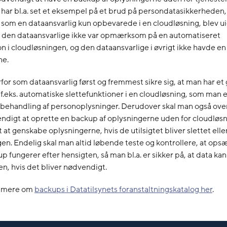
 har bl.a. set et eksempel på et brud på persondatasikkerheden,
 som en dataansvarlig kun opbevarede i en cloudløsning, blev u
di den dataansvarlige ikke var opmærksom på en automatiseret
on i cloudløsningen, og den dataansvarlige i øvrigt ikke havde e
ne.
for som dataansvarlig først og fremmest sikre sig, at man har et
 f.eks. automatiske slettefunktioner i en cloudløsning, som man 
 behandling af personoplysninger. Derudover skal man også ove
ndigt at oprette en backup af oplysningerne uden for cloudløsn
t at genskabe oplysningerne, hvis de utilsigtet bliver slettet elle
en. Endelig skal man altid løbende teste og kontrollere, at ops
up fungerer efter hensigten, så man bl.a. er sikker på, at data k
n, hvis det bliver nødvendigt.
e mere om
backups i Datatilsynets foranstaltningskatalog her
.