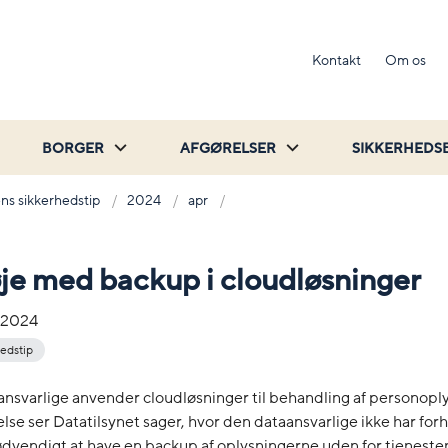
Kontakt
Om os
BORGER
AFGØRELSER
SIKKERHEDS
ns sikkerhedstip
2024
apr
je med backup i cloudløsninger
-2024
edstip
svarlige anvender cloudløsninger til behandling af personoplys
se ser Datatilsynet sager, hvor den dataansvarlige ikke har forhol
dvendigt at have en backup af oplysningerne uden for tjeneste