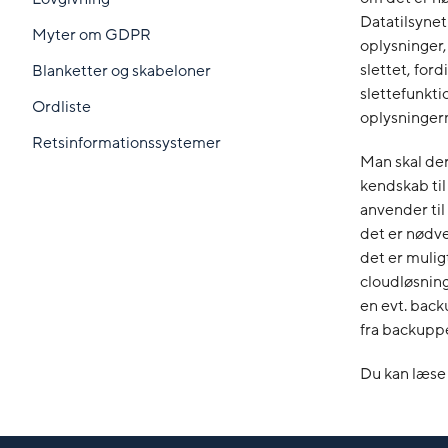
Datatilsynet
Myter om GDPR
oplysninger,
slettet, for
Blanketter og skabeloner
slettefunkti
Ordliste
oplysninger
Retsinformationssystemer
Man skal der
kendskab til
anvender til
det er nødve
det er mulig
cloudløsning
en evt. back
fra backuppe
Du kan læs