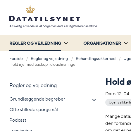
REGLER OG VEJLEDNING
ORGANISATIONER
Forside
Regler og vejledning
Behandlingssikkerhed
Uge
Hold øje med backup i cloudløsninger
Hold ø
Regler og vejledning
Dato:
12-04
Grundlæggende begreber
Ugens sikkerh
Ofte stillede spørgsmål
Mange dataan
Podcast
den forbindel
om det er nø
Lovgivning