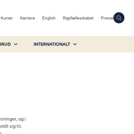
Kurser
Karriere
English
Rigsfællesskabet
Presse
BRUD
INTERNATIONALT
ninger, og i
dt sig til,
n.