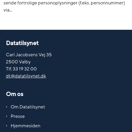
sende fortrolige personoplysninger (f.eks. personnummer)
via...
Datatilsynet
Carl Jacobsens Vej 35
2500 Valby
Tlf. 33 19 32 00
dt@datatilsynet.dk
Om os
Om Datatilsynet
Presse
Hjemmesiden