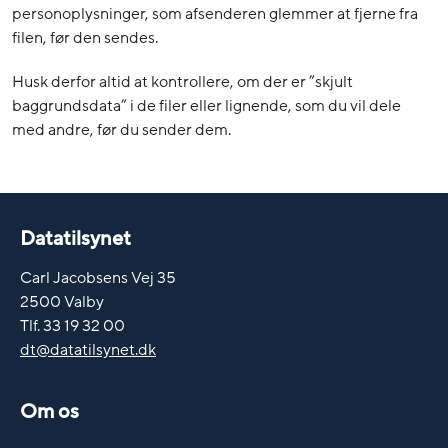
personoplysninger, som afsenderen glemmer at fjerne fra
filen, før den sendes.
Husk derfor altid at kontrollere, om der er ”skjult
baggrundsdata” i de filer eller lignende, som du vil dele
med andre, før du sender dem.
Datatilsynet
Carl Jacobsens Vej 35
2500 Valby
Tlf. 33 19 32 00
dt@datatilsynet.dk
Om os