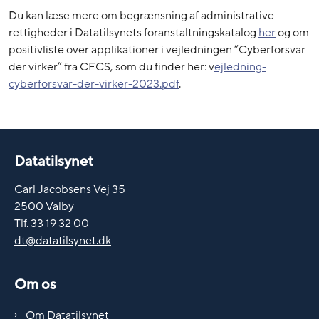
Du kan læse mere om begrænsning af administrative
rettigheder i Datatilsynets foranstaltningskatalog
her
og om
positivliste over applikationer i vejledningen ”Cyberforsvar
der virker” fra CFCS, som du finder her: v
ejledning-
cyberforsvar-der-virker-2023.pdf
.
Datatilsynet
Carl Jacobsens Vej 35
2500 Valby
Tlf. 33 19 32 00
dt@datatilsynet.dk
Om os
Om Datatilsynet