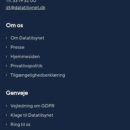
Tlf. 33 19 32 00
dt@datatilsynet.dk
Om os
Om Datatilsynet
Presse
Hjemmesiden
Privatlivspolitik
Tilgængelighedserklæring
Genveje
Vejledning om GDPR
Klage til Datatilsynet
Ring til os