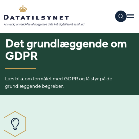
Det grundlæggende om
GDPR
Læs bl.a. om formålet med GDPR og få styr på de
grundlæggende begreber.