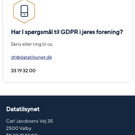
Har I spørgsmål til GDPR i jeres forening?
Skriv eller ring til os.
dt@datatilsynet.dk
33 19 32 00
Datatilsynet
Carl Jacobsens Vej 35
2500 Valby