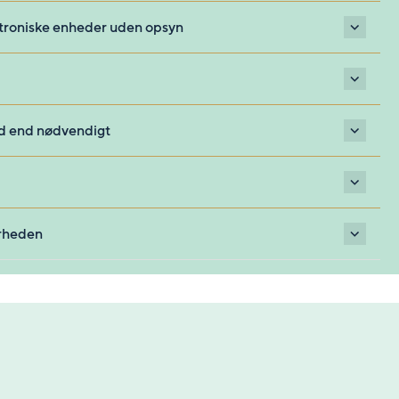
ktroniske enheder uden opsyn
d
id end nødvendigt
erheden