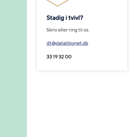
Stadig i tvivl?
Skriv eller ring til os.
dt@datatilsynet.dk
33 19 32 00