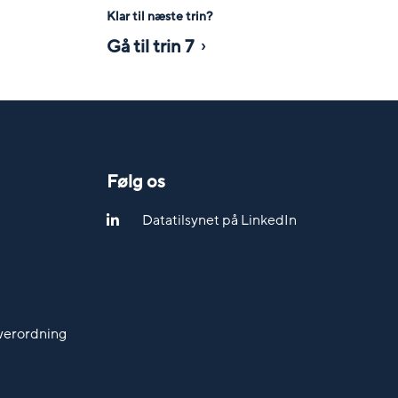
Klar til næste trin?
Gå til trin 7
Følg os
Datatilsynet på LinkedIn
werordning