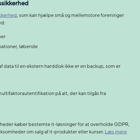
gssikkerhed
ikkerhed
, som kan hjælpe små og mellemstore foreninger
hed:
mer
ationer, løbende
af data til en ekstern harddisk ikke er en backup, som er
ifaktorautentifikation på alt, der kan tilgås fra
omheder køber bestemte it-løsninger for at overholde GDPR
,
rksomheder om salg af it-produkter eller kurser
.
Læs mere