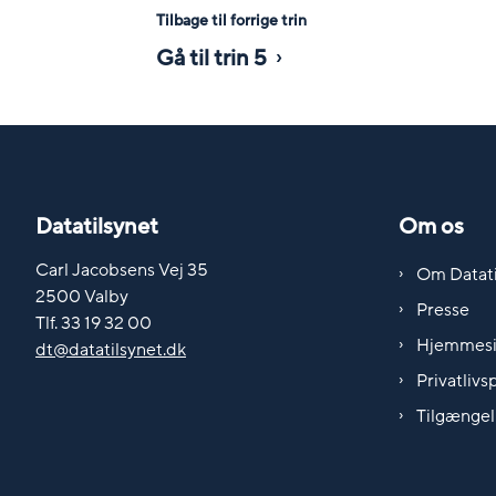
Tilbage til forrige trin
Gå til trin 5
Datatilsynet
Om os
Carl Jacobsens Vej 35
Om Datati
2500 Valby
Presse
Tlf. 33 19 32 00
Hjemmes
dt@datatilsynet.dk
Privatlivsp
Tilgængel