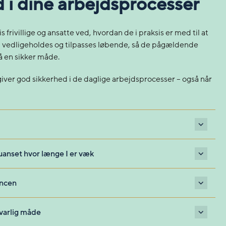
 i dine arbejdsprocesser
 frivillige og ansatte ved, hvordan de i praksis er med til at
l vedligeholdes og tilpasses løbende, så de pågældende
på en sikker måde.
 giver god sikkerhed i de daglige arbejdsprocesser – også når
 uanset hvor længe I er væk
ancen
svarlig måde