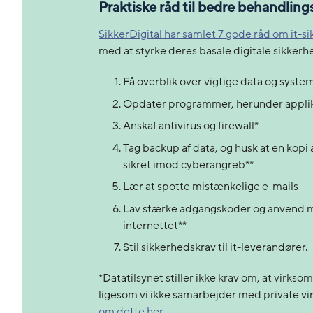
Praktiske råd til bedre behandlin
SikkerDigital har samlet 7 gode råd om it-s
med at styrke deres basale digitale sikker
Få overblik over vigtige data og syste
Opdater programmer, herunder applik
Anskaf antivirus og firewall*
Tag backup af data, og husk at en kopi 
sikret imod cyberangreb**
Lær at spotte mistænkelige e-mails
Lav stærke adgangskoder og anvend mult
internettet**
Stil sikkerhedskrav til it-leverandører.
*Datatilsynet stiller ikke krav om
, at virks
ligesom vi ikke samarbejder med private vi
om dette her
.