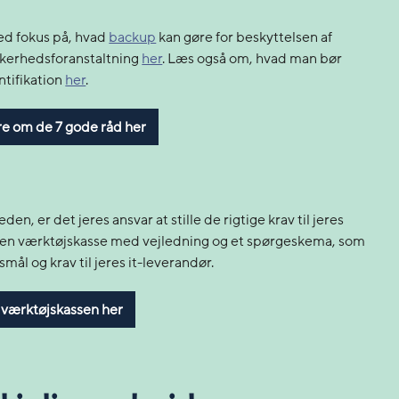
ed fokus på, hvad
backup
kan gøre for beskyttelsen af
kerhedsforanstaltning
her
. Læs også om, hvad man bør
ntifikation
her
.
e om de 7 gode råd her
den, er det jeres ansvar at stille de rigtige krav til jeres
et en værktøjskasse med vejledning og et spørgeskema, som
smål og krav til jeres it-leverandør.
 værktøjskassen her