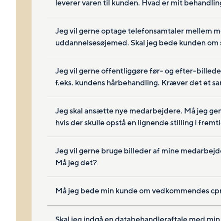
leverer varen til kunden. Hvad er mit behandli
Jeg vil gerne optage telefonsamtaler mellem m
uddannelsesøjemed. Skal jeg bede kunden om s
Jeg vil gerne offentliggøre før- og efter-bille
f.eks. kundens hårbehandling. Kræver det et s
Jeg skal ansætte nye medarbejdere. Må jeg gem
hvis der skulle opstå en lignende stilling i frem
Jeg vil gerne bruge billeder af mine medarbej
Må jeg det?
Må jeg bede min kunde om vedkommendes cp
Skal jeg indgå en databehandleraftale med min