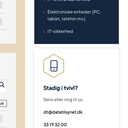
Elektroniske enheder (PC,
tablet, telefon mv.)
IT-sikkerhed
Stadig i tvivl?
Skriv eller ring til os.
 ud
dt@datatilsynet.dk
33 19 32 00