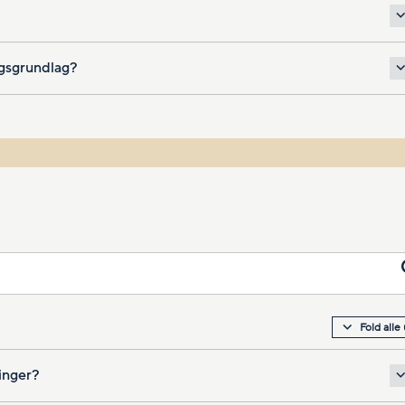
ngsgrundlag?
Fold alle
inger?