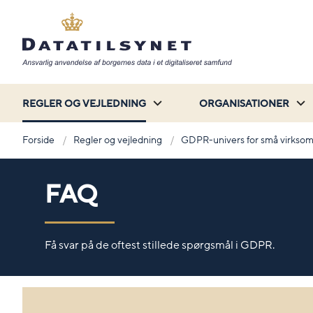
REGLER OG VEJLEDNING
ORGANISATIONER
Forside
Regler og vejledning
GDPR-univers for små virkso
FAQ
Få svar på de oftest stillede spørgsmål i GDPR.